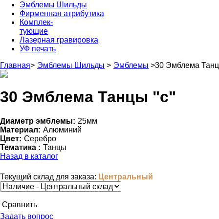
Эмблемы Шильды
Фирменная атрибутика
Комплек-
тующие
Лазерная гравировка
УФ печать
Главная
>
Эмблемы Шильды
>
Эмблемы
>
30 Эмблема Танц
30 Эмблема Танцы "с"
Диаметр эмблемы:
25мм
Материал:
Алюминий
Цвет:
Серебро
Тематика :
Танцы
Назад в каталог
Текущий склад для заказа:
Центральный
Cравнить
Задать вопрос