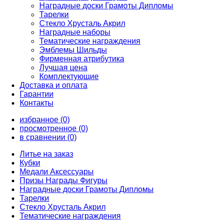
Наградные доски Грамоты Дипломы
Тарелки
Стекло Хрусталь Акрил
Наградные наборы
Тематические награждения
Эмблемы Шильды
Фирменная атрибутика
Лучшая цена
Комплектующие
Доставка и оплата
Гарантии
Контакты
избранное (0)
просмотренное (0)
в сравнении (0)
Литье на заказ
Кубки
Медали Аксессуары
Призы Награды Фигуры
Наградные доски Грамоты Дипломы
Тарелки
Стекло Хрусталь Акрил
Тематические награждения