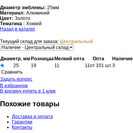
Диаметр эмблемы:
25мм
Материал:
Алюминий
Цвет:
Золото
Тематика :
Хоккей
Назад в каталог
Текущий склад для заказа:
Центральный
Диаметр, мм
Розница
a
Мелкий опт
a
Опт
a
Наличие
25
19
11
11
от 101 шт.
3
Cравнить
Задать вопрос
В избранное
В корзину
купить в 1 клик
Похожие товары
Доставка и оплата
Гарантии
Контакты