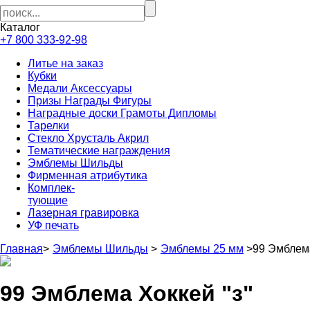
Каталог
+7 800 333-92-98
Литье на заказ
Кубки
Медали Аксессуары
Призы Награды Фигуры
Наградные доски Грамоты Дипломы
Тарелки
Стекло Хрусталь Акрил
Тематические награждения
Эмблемы Шильды
Фирменная атрибутика
Комплек-
тующие
Лазерная гравировка
УФ печать
Главная
>
Эмблемы Шильды
>
Эмблемы 25 мм
>
99 Эмблема
99 Эмблема Хоккей "з"