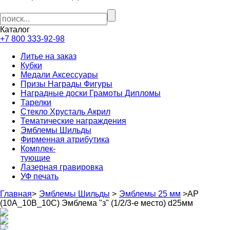
Каталог
+7 800 333-92-98
Литье на заказ
Кубки
Медали Аксессуары
Призы Награды Фигуры
Наградные доски Грамоты Дипломы
Тарелки
Стекло Хрусталь Акрил
Тематические награждения
Эмблемы Шильды
Фирменная атрибутика
Комплек-
тующие
Лазерная гравировка
УФ печать
Главная
>
Эмблемы Шильды
>
Эмблемы 25 мм
>
АP
(10A_10B_10C) Эмблема "з" (1/2/3-е место) d25мм