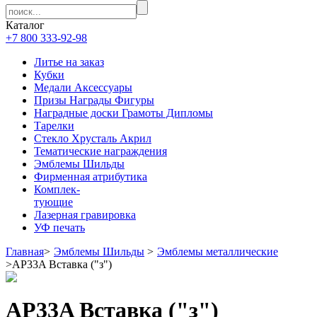
Каталог
+7 800 333-92-98
Литье на заказ
Кубки
Медали Аксессуары
Призы Награды Фигуры
Наградные доски Грамоты Дипломы
Тарелки
Стекло Хрусталь Акрил
Тематические награждения
Эмблемы Шильды
Фирменная атрибутика
Комплек-
тующие
Лазерная гравировка
УФ печать
Главная
>
Эмблемы Шильды
>
Эмблемы металлические
>
AP33A Вставка ("з")
AP33A Вставка ("з")