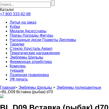
Каталог
+7 800 333-92-98
Литье на заказ
Кубки
Медали Аксессуары
Призы Награды Фигуры
Наградные доски Грамоты Дипломы
Тарелки
Стекло Хрусталь Акрил
Тематические награждения
Эмблемы Шильды
Фирменная атрибутика
Комплек-
тующие
Лазерная гравировка
УФ печать
Главная
>
Эмблемы Шильды
>
Эмблемы полноцветные
>
BL.D09 Вставка (рыбак) d70
BL.D09 Вставка (рыбак) d70