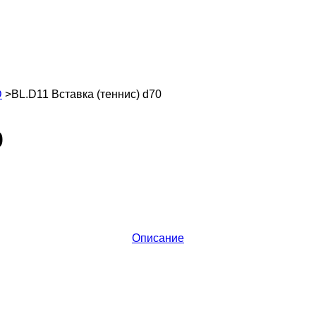
D
>
BL.D11 Вставка (теннис) d70
0
Описание