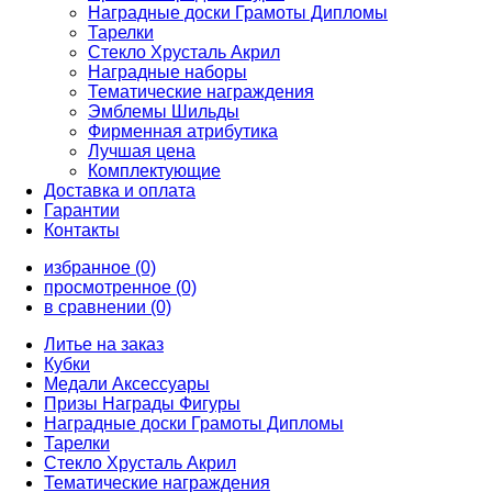
Наградные доски Грамоты Дипломы
Тарелки
Стекло Хрусталь Акрил
Наградные наборы
Тематические награждения
Эмблемы Шильды
Фирменная атрибутика
Лучшая цена
Комплектующие
Доставка и оплата
Гарантии
Контакты
избранное (0)
просмотренное (0)
в сравнении (0)
Литье на заказ
Кубки
Медали Аксессуары
Призы Награды Фигуры
Наградные доски Грамоты Дипломы
Тарелки
Стекло Хрусталь Акрил
Тематические награждения