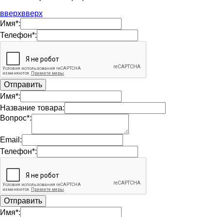
вверх
вверх
Имя*:
Телефон*:
Имя*:
Название товара:
Вопрос*:
Email:
Телефон*:
Имя*: