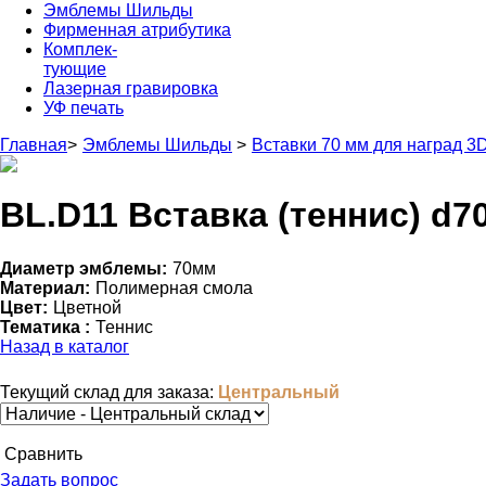
Эмблемы Шильды
Фирменная атрибутика
Комплек-
тующие
Лазерная гравировка
УФ печать
Главная
>
Эмблемы Шильды
>
Вставки 70 мм для наград 3
BL.D11 Вставка (теннис) d7
Диаметр эмблемы:
70мм
Материал:
Полимерная смола
Цвет:
Цветной
Тематика :
Теннис
Назад в каталог
Текущий склад для заказа:
Центральный
Cравнить
Задать вопрос