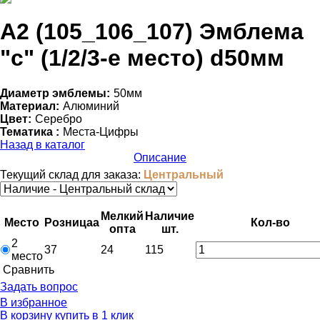
А2 (105_106_107) Эмблема
"с" (1/2/3-е место) d50мм
Диаметр эмблемы:
50мм
Материал:
Алюминий
Цвет:
Серебро
Тематика :
Места-Цифры
Назад в каталог
Описание
Текущий склад для заказа:
Центральный
Мелкий
Наличие
Место
Розница
a
Кол-во
опт
a
шт.
2
37
24
115
место
Cравнить
Задать вопрос
В избранное
В корзину
купить в 1 клик