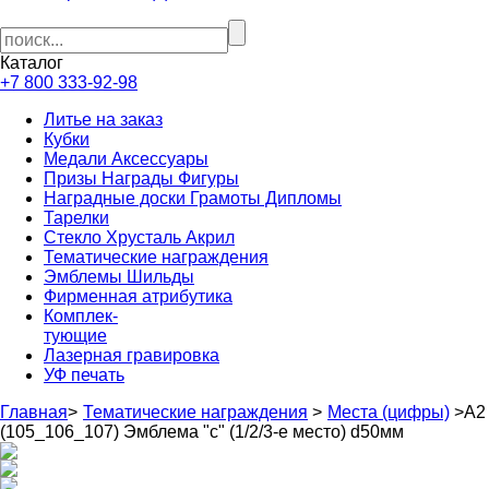
Каталог
+7 800 333-92-98
Литье на заказ
Кубки
Медали Аксессуары
Призы Награды Фигуры
Наградные доски Грамоты Дипломы
Тарелки
Стекло Хрусталь Акрил
Тематические награждения
Эмблемы Шильды
Фирменная атрибутика
Комплек-
тующие
Лазерная гравировка
УФ печать
Главная
>
Тематические награждения
>
Места (цифры)
>
А2
(105_106_107) Эмблема "с" (1/2/3-е место) d50мм