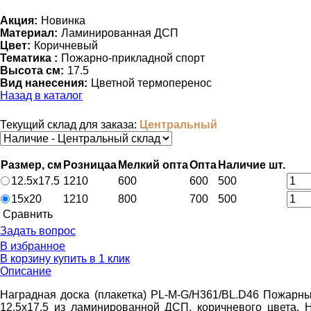
Акция:
Новинка
Материал:
Ламинированная ДСП
Цвет:
Коричневый
Тематика :
Пожарно-прикладной спорт
Высота см:
17.5
Вид нанесения:
Цветной термоперенос
Назад в каталог
Текущий склад для заказа:
Центральный
Размер, см
Розница
a
Мелкий опт
a
Опт
a
Наличие
шт.
12.5х17.5
1210
600
600
500
15х20
1210
800
700
500
Cравнить
Задать вопрос
В избранное
В корзину
купить в 1 клик
Описание
Наградная доска (плакетка) PL-M-G/Н361/BL.D46 Пожарн
12.5х17.5
из ламинированной ДСП, коричневого цвета. Н