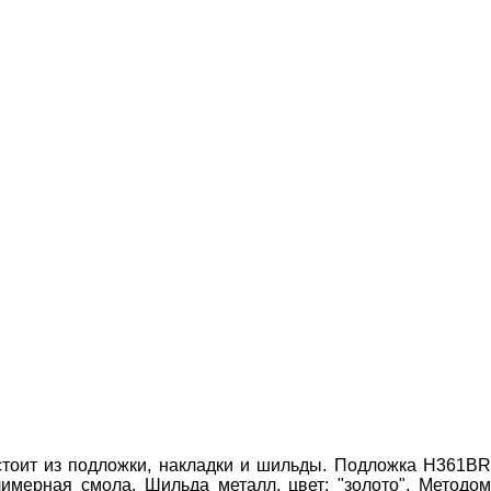
стоит из подложки, накладки и шильды. Подложка H361BR
имерная смола
.
Шильда металл, цвет: "золото"
. Методо