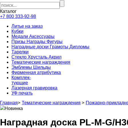
Каталог
+7 800 333-92-98
Литье на заказ
Кубки
Медали Аксессуары
Призы Награды Фигуры
Наградные доски Грамоты Дипломы
Тарелки
Стекло Хрусталь Акрил
Тематические награждения
Эмблемы Шильды
Фирменная атрибутика
Комплек-
тующие
Лазерная гравировка
УФ печать
Главная
>
Тематические награждения
>
Пожарно-прикладно
Новинка
Наградная доска PL-M-G/H