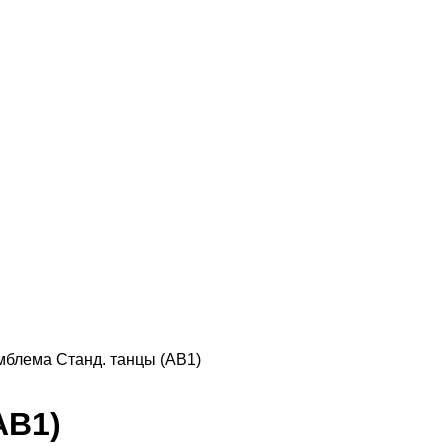
мблема Станд. танцы (AB1)
AB1)