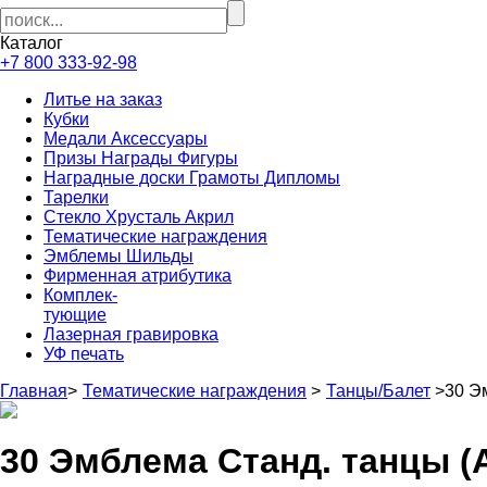
Каталог
+7 800 333-92-98
Литье на заказ
Кубки
Медали Аксессуары
Призы Награды Фигуры
Наградные доски Грамоты Дипломы
Тарелки
Стекло Хрусталь Акрил
Тематические награждения
Эмблемы Шильды
Фирменная атрибутика
Комплек-
тующие
Лазерная гравировка
УФ печать
Главная
>
Тематические награждения
>
Танцы/Балет
>
30 Э
30 Эмблема Станд. танцы (