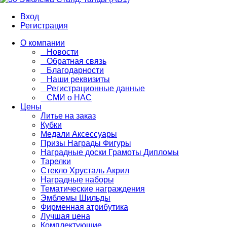
Вход
Регистрация
О компании
Новости
Обратная связь
Благодарности
Наши реквизиты
Регистрационные данные
СМИ о НАС
Цены
Литье на заказ
Кубки
Медали Аксессуары
Призы Награды Фигуры
Наградные доски Грамоты Дипломы
Тарелки
Стекло Хрусталь Акрил
Наградные наборы
Тематические награждения
Эмблемы Шильды
Фирменная атрибутика
Лучшая цена
Комплектующие