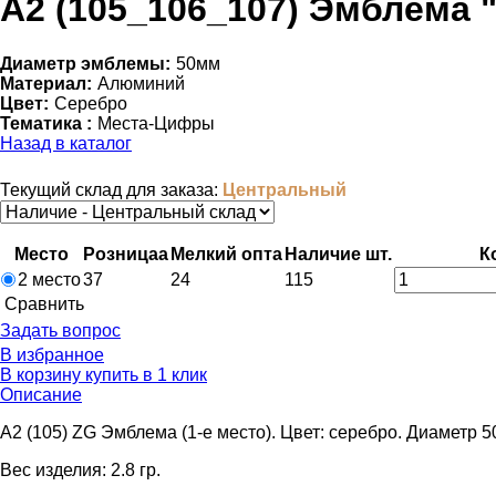
А2 (105_106_107) Эмблема "
Диаметр эмблемы:
50мм
Материал:
Алюминий
Цвет:
Серебро
Тематика :
Места-Цифры
Назад в каталог
Текущий склад для заказа:
Центральный
Место
Розница
a
Мелкий опт
a
Наличие
шт.
К
2 место
37
24
115
Cравнить
Задать вопрос
В избранное
В корзину
купить в 1 клик
Описание
A2 (105) ZG Эмблема (1-е место). Цвет: серебро. Диаметр 
Вес изделия: 2.8 гр.