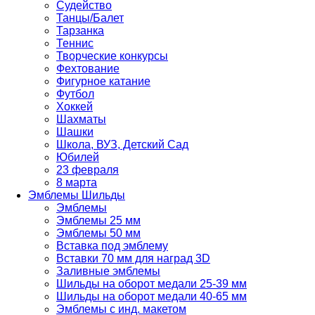
Судейство
Танцы/Балет
Тарзанка
Теннис
Творческие конкурсы
Фехтование
Фигурное катание
Футбол
Хоккей
Шахматы
Шашки
Школа, ВУЗ, Детский Сад
Юбилей
23 февраля
8 марта
Эмблемы Шильды
Эмблемы
Эмблемы 25 мм
Эмблемы 50 мм
Вставка под эмблему
Вставки 70 мм для наград 3D
Заливные эмблемы
Шильды на оборот медали 25-39 мм
Шильды на оборот медали 40-65 мм
Эмблемы с инд. макетом