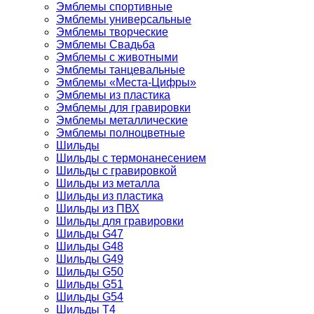
Эмблемы спортивные
Эмблемы универсальные
Эмблемы творческие
Эмблемы Свадьба
Эмблемы с животными
Эмблемы танцевальные
Эмблемы «Места-Цифры»
Эмблемы из пластика
Эмблемы для гравировки
Эмблемы металлические
Эмблемы полноцветные
Шильды
Шильды с термонанесением
Шильды с гравировкой
Шильды из металла
Шильды из пластика
Шильды из ПВХ
Шильды для гравировки
Шильды G47
Шильды G48
Шильды G49
Шильды G50
Шильды G51
Шильды G54
Шильды T4