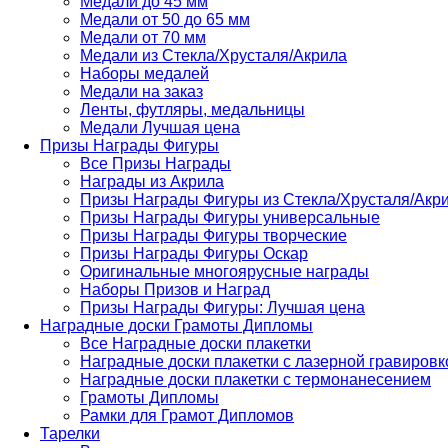
Медали до 45 мм
Медали от 50 до 65 мм
Медали от 70 мм
Медали из Стекла/Хрусталя/Акрила
Наборы медалей
Медали на заказ
Ленты, футляры, медальницы
Медали Лучшая цена
Призы Награды Фигуры
Все Призы Награды
Награды из Акрила
Призы Награды Фигуры из Стекла/Хрусталя/Акр
Призы Награды Фигуры универсальные
Призы Награды Фигуры творческие
Призы Награды Фигуры Оскар
Оригинальные многоярусные награды
Наборы Призов и Наград
Призы Награды Фигуры: Лучшая цена
Наградные доски Грамоты Дипломы
Все Наградные доски плакетки
Наградные доски плакетки с лазерной гравировк
Наградные доски плакетки с термонанесением
Грамоты Дипломы
Рамки для Грамот Дипломов
Тарелки