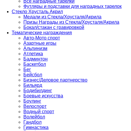
Все наградные тарелки
Футляры и подставки для наградных тарелок
Стекло Хрусталь Акрил
Медали из Стекла/Хрусталя/Акрила
Призы Награды из Стекла/Хрусталя/Акрила
Бокал/стакан с гравировкой
Тематические награждения
Авто-Мото спорт
Азартные игры
Альпинизм
Атлетика
Бадминтон
Баскетбол
Бег
Бейсбол
Бизнес/Деловое партнерство
Бильярд
Бодибилдинг
Боевые искусства
Боулинг
Велоспорт
Водный спорт
Волейбол
Гандбол
Гимнастика