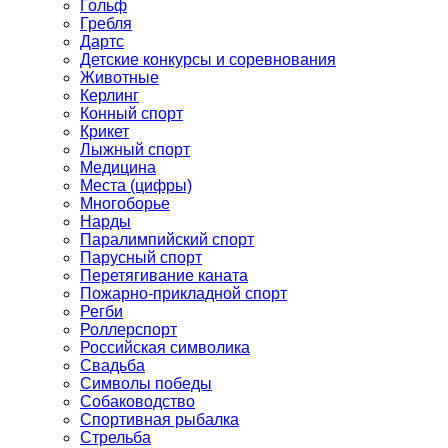
Гольф
Гребля
Дартс
Детские конкурсы и соревнования
Животные
Керлинг
Конный спорт
Крикет
Лыжный спорт
Медицина
Места (цифры)
Многоборье
Нарды
Паралимпийский спорт
Парусный спорт
Перетягивание каната
Пожарно-прикладной спорт
Регби
Роллерспорт
Российская символика
Свадьба
Символы победы
Собаководство
Спортивная рыбалка
Стрельба