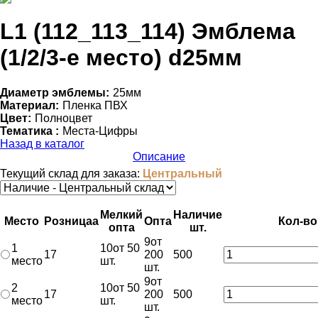
L1 (112_113_114) Эмблема
(1/2/3-е место) d25мм
Диаметр эмблемы:
25мм
Материал:
Пленка ПВХ
Цвет:
Полноцвет
Тематика :
Места-Цифры
Назад в каталог
Описание
Текущий склад для заказа:
Центральный
Мелкий
Наличие
Место
Розница
a
Опт
a
Кол-во
опт
a
шт.
9
от
1
10
от 50
17
200
500
место
шт.
шт.
9
от
2
10
от 50
17
200
500
место
шт.
шт.