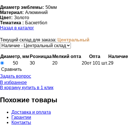
Диаметр эмблемы:
50мм
Материал:
Алюминий
Цвет:
Золото
Тематика :
Баскетбол
Назад в каталог
Текущий склад для заказа:
Центральный
Диаметр, мм
Розница
a
Мелкий опт
a
Опт
a
Наличие
50
30
20
20
от 101 шт.
29
Cравнить
Задать вопрос
В избранное
В корзину
купить в 1 клик
Похожие товары
Доставка и оплата
Гарантии
Контакты