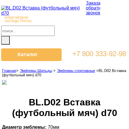
Заказать
обратный
звонок
КУБКИ МЕДАЛИ
НАГРАДЫ ПРИЗЫ
+7 800 333-92-98
Каталог
Главная
>
Эмблемы Шильды
>
Эмблемы спортивные
>
BL.D02 Вставка
(футбольный мяч) d70
BL.D02 Вставка
(футбольный мяч) d70
Диаметр эмблемы:
70мм