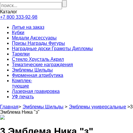
Каталог
+7 800 333-92-98
Литье на заказ
Кубки
Медали Аксессуары
Призы Награды Фигуры
Наградные доски Грамоты Дипломы
Тарелки
Стекло Хрусталь Акрил
Тематические награждения
Эмблемы Шильды
Фирменная атрибутика
Комплек-
тующие
Лазерная гравировка
УФ печать
Главная
>
Эмблемы Шильды
>
Эмблемы универсальные
>
3
Эмблема Ника "з"
3 Эмблема Ника "з"