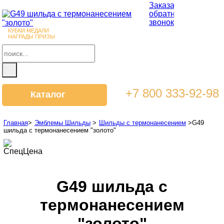
Заказать
обратный
звонок
КУБКИ МЕДАЛИ
НАГРАДЫ ПРИЗЫ
+7 800 333-92-98
Каталог
Главная
>
Эмблемы Шильды
>
Шильды с термонанесением
>
G49
шильда с термонанесением "золото"
СпецЦена
G49 шильда с
термонанесением
"золото"