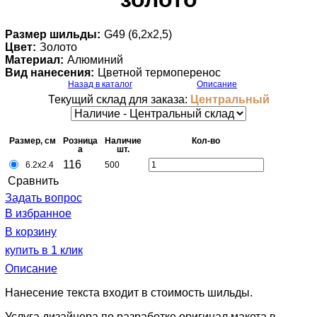
Размер шильды:
G49 (6,2х2,5)
Цвет:
Золото
Материал:
Алюминий
Вид нанесения:
Цветной термоперенос
Назад в каталог
Описание
Текущий склад для заказа:
Центральный
Размер, см
Розница
Наличие
Кол-во
a
шт.
116
6.2х2.4
500
Cравнить
Задать вопрос
В избранное
В корзину
купить в 1 клик
Описание
Нанесение текста входит в стоимость шильды.
Услуга дизайнера по разработке оригинал макета в