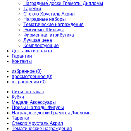
Наградные доски Грамоты Дипломы
Тарелки
Стекло Хрусталь Акрил
Наградные наборы
Тематические награждения
Эмблемы Шильды
Фирменная атрибутика
Лучшая цена
Комплектующие
Доставка и оплата
Гарантии
Контакты
избранное (0)
просмотренное (0)
в сравнении (0)
Литье на заказ
Кубки
Медали Аксессуары
Призы Награды Фигуры
Наградные доски Грамоты Дипломы
Тарелки
Стекло Хрусталь Акрил
Тематические награждения