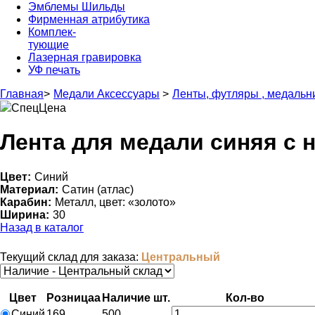
Эмблемы Шильды
Фирменная атрибутика
Комплек-
тующие
Лазерная гравировка
УФ печать
Главная
>
Медали Аксессуары
>
Ленты, футляры , медаль
СпецЦена
Лента для медали синяя с н
Цвет:
Синий
Материал:
Сатин (атлас)
Карабин:
Металл, цвет: «золото»
Ширина:
30
Назад в каталог
Текущий склад для заказа:
Центральный
Цвет
Розница
a
Наличие
шт.
Кол-во
Синий
169
500