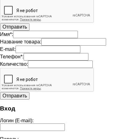
Имя*:
Название товара:
E-mail:
Телефон*:
Количество:
Вход
Логин (E-mail):