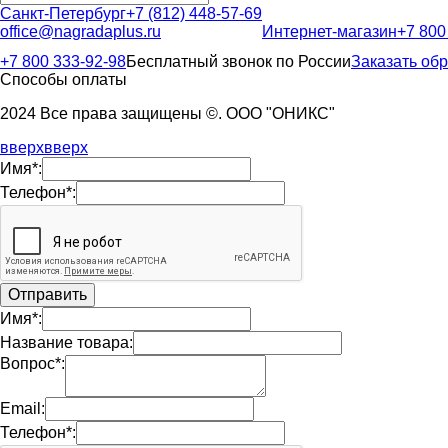
Санкт-Петербург
+7 (812) 448-57-69
office@nagradaplus.ru
Интернет-магазин
+7 800
+7 800 333-92-98
Бесплатный звонок по России
Заказать об
Способы оплаты
2024 Все права защищены ©. ООО "ОНИКС"
вверх
вверх
Имя*:
Телефон*:
Имя*:
Название товара:
Вопрос*:
Email:
Телефон*: