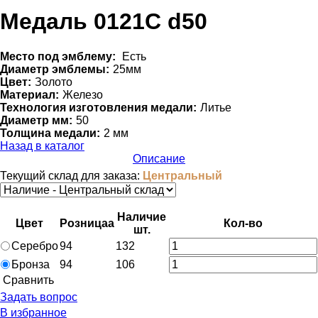
Медаль 0121С d50
Место под эмблему:
Eсть
Диаметр эмблемы:
25мм
Цвет:
Золото
Материал:
Железо
Технология изготовления медали:
Литье
Диаметр мм:
50
Толщина медали:
2 мм
Назад в каталог
Описание
Текущий склад для заказа:
Центральный
Наличие
Цвет
Розница
a
Кол-во
шт.
Серебро
94
132
Бронза
94
106
Cравнить
Задать вопрос
В избранное