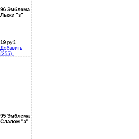
96 Эмблема
Лыжи "з"
19
руб.
Добавить
(255)
95 Эмблема
Слалом "з"