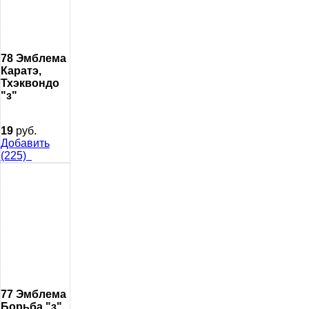
78 Эмблема
Каратэ,
Тхэквондо
"з"
19
руб.
Добавить
(225)
77 Эмблема
Борьба "з"