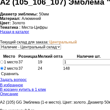
А2 (105_106_107) Эмблема "
Диаметр эмблемы:
50мм
Материал:
Алюминий
Цвет:
Золото
Тематика :
Места-Цифры
Назад в каталог
Текущий склад для заказа:
Центральный
Место
Розница
a
Мелкий опт
a
Наличие
шт.
1 место
37
19
2 место
37
24
148
Cравнить
Задать вопрос
В избранное
В корзину
купить в 1 клик
Описание
A2 (105) GG Эмблема (1-е место). Цвет: золото. Диаметр 5