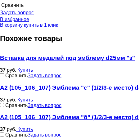
Cравнить
Задать вопрос
В избранное
В корзину
купить в 1 клик
Похожие товары
Вставка для медалей под эмблему d25мм "з"
37
руб.
Купить
Cравнить
Задать вопрос
А2 (105_106_107) Эмблема "с" (1/2/3-е место) 
37
руб.
Купить
Cравнить
Задать вопрос
А2 (105_106_107) Эмблема "б" (1/2/3-е место) 
37
руб.
Купить
Cравнить
Задать вопрос