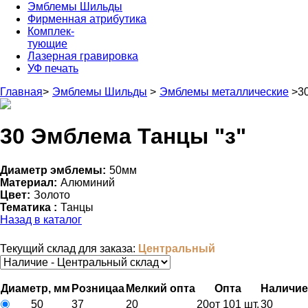
Эмблемы Шильды
Фирменная атрибутика
Комплек-
тующие
Лазерная гравировка
УФ печать
Главная
>
Эмблемы Шильды
>
Эмблемы металлические
>
3
30 Эмблема Танцы "з"
Диаметр эмблемы:
50мм
Материал:
Алюминий
Цвет:
Золото
Тематика :
Танцы
Назад в каталог
Текущий склад для заказа:
Центральный
Диаметр, мм
Розница
a
Мелкий опт
a
Опт
a
Наличие
50
37
20
20
от 101 шт.
30