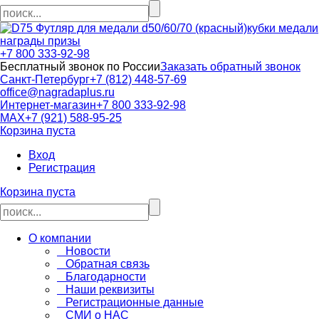
кубки медали
награды призы
+7 800 333-92-98
Бесплатный звонок по России
Заказать обратный звонок
Санкт-Петербург
+7 (812) 448-57-69
office@nagradaplus.ru
Интернет-магазин
+7 800 333-92-98
MAX
+7 (921) 588-95-25
Корзина пуста
Вход
Регистрация
Корзина пуста
О компании
Новости
Обратная связь
Благодарности
Наши реквизиты
Регистрационные данные
СМИ о НАС