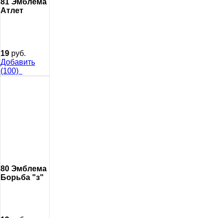
81 Эмблема
Атлет
19
руб.
Добавить
(100)
80 Эмблема
Борьба "з"