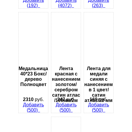
Добавить
Добавить
Добавить
(192)
(4072)
(263)
Медальница
Лента
Лента для
40*23 Бокс/
красная с
медали
дерево
нанесением
синяя с
Полноцвет
золотом/
нанесением
серебром
в 1 цвет/
сатин атлас
сатин
2310
руб.
347
руб.
169
руб.
/100мм/2м
атлас/30 мм
Добавить
Добавить
Добавить
(500)
(500)
(500)