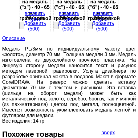
на медаль
на медаль
на медаль
("з") - 40 - 65
("с") - 40 - 65
("б") - 40 - 65
мм. с
мм. с
мм. с
вставить
вставить
вставить
267
руб.
267
руб.
267
руб.
гравировкой
гравировкой
гравировкой
текст
текст
текст
Добавить
Добавить
Добавить
(500)
(500)
(500)
Описание
Медаль PL/3мм по индивидуальному макету, цвет
«золото», диаметр 70 мм. Толщина медали 3 мм. Медаль
изготовлена из двухслойного прочного пластика. На
лицевую сторону медали наносится текст и рисунок
методом лазерной гравировки. Услуга дизайнера по
разработке оригинал макета в подарок. Макет в формате
CorelDRAW. На реверс можно сделать вставку
диаметром 70 мм с текстом и рисунком. Эта вставка
(шильда на оборот медали) может быть как
металлической под золото, серебро, бронзу, так и мягкой
(из пвх-материала) цветом под металл, полноцветной.
Имеется возможность укомплектовать медаль лентой и
футляром для медали.
Вес изделия: 14 гр.
Похожие товары
вверх
вверх