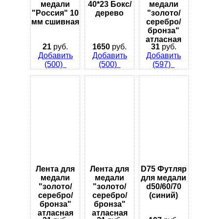
медали
40*23 Бокс/
медали
"Россия" 10
дерево
"золото/
мм сшивная
серебро/
бронза"
атласная
21
руб.
1650
руб.
31
руб.
Добавить
Добавить
Добавить
(500)
(500)
(597)
Лента для
Лента для
D75 Футляр
медали
медали
для медали
"золото/
"золото/
d50/60/70
серебро/
серебро/
(синий)
бронза"
бронза"
атласная
атласная