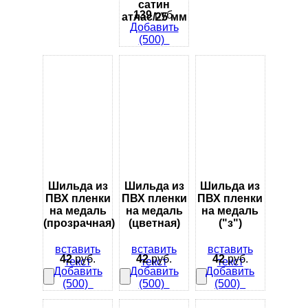
сатин
139
руб.
атлас/25 мм
Добавить
(500)
Шильда из
Шильда из
Шильда из
ПВХ пленки
ПВХ пленки
ПВХ пленки
на медаль
на медаль
на медаль
(прозрачная)
(цветная)
("з")
вставить
вставить
вставить
42
руб.
42
руб.
42
руб.
текст
текст
текст
Добавить
Добавить
Добавить
(500)
(500)
(500)