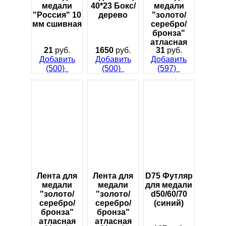
медали
40*23 Бокс/
медали
"Россия" 10
дерево
"золото/
мм сшивная
серебро/
бронза"
атласная
21
руб.
1650
руб.
31
руб.
Добавить
Добавить
Добавить
(500)
(500)
(597)
Лента для
Лента для
D75 Футляр
медали
медали
для медали
"золото/
"золото/
d50/60/70
серебро/
серебро/
(синий)
бронза"
бронза"
атласная
атласная