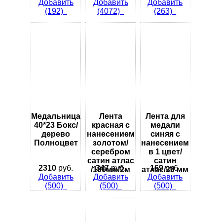
Добавить
Добавить
Добавить
(192)
(4072)
(263)
Медальница
Лента
Лента для
40*23 Бокс/
красная с
медали
дерево
нанесением
синяя с
Полноцвет
золотом/
нанесением
серебром
в 1 цвет/
сатин атлас
сатин
2310
руб.
347
руб.
169
руб.
/100мм/2м
атлас/30 мм
Добавить
Добавить
Добавить
(500)
(500)
(500)