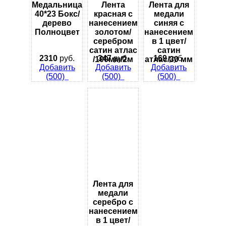
Медальница
Лента
Лента для
40*23 Бокс/
красная с
медали
дерево
нанесением
синяя с
Полноцвет
золотом/
нанесением
серебром
в 1 цвет/
сатин атлас
сатин
2310
руб.
347
руб.
169
руб.
/100мм/2м
атлас/30 мм
Добавить
Добавить
Добавить
(500)
(500)
(500)
Лента для
медали
серебро с
нанесением
в 1 цвет/