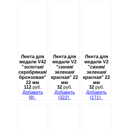
Лента для
Лента для
Лента для
медали V42
медали V2
медали V2
"золотая/
"синяя/
"синяя/
серебряная/
зеленая/
зеленая/
бронзовая"
красная" 22
красная" 22
22 мм
мм
мм
112
руб.
32
руб.
32
руб.
Добавить
Добавить
Добавить
(8)
(322)
(171)