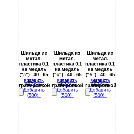
Шильда из
Шильда из
Шильда из
метал.
метал.
метал.
пластика 0.1
пластика 0.1
пластика 0.1
на медаль
на медаль
на медаль
("з") - 40 - 65
("с") - 40 - 65
("б") - 40 - 65
мм. с
мм. с
мм. с
вставить
вставить
вставить
267
руб.
267
руб.
267
руб.
гравировкой
гравировкой
гравировкой
текст
текст
текст
Добавить
Добавить
Добавить
(500)
(500)
(500)