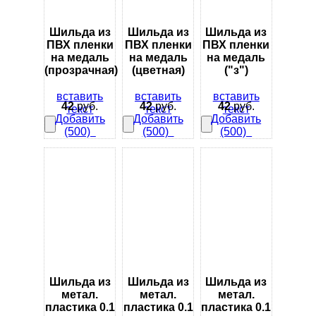
Шильда из
Шильда из
Шильда из
ПВХ пленки
ПВХ пленки
ПВХ пленки
на медаль
на медаль
на медаль
(прозрачная)
(цветная)
("з")
вставить
вставить
вставить
42
руб.
42
руб.
42
руб.
текст
текст
текст
Добавить
Добавить
Добавить
(500)
(500)
(500)
Шильда из
Шильда из
Шильда из
метал.
метал.
метал.
пластика 0.1
пластика 0.1
пластика 0.1