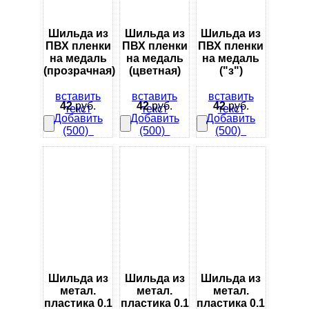
Шильда из
Шильда из
Шильда из
ПВХ пленки
ПВХ пленки
ПВХ пленки
на медаль
на медаль
на медаль
(прозрачная)
(цветная)
("з")
вставить
вставить
вставить
42
руб.
42
руб.
42
руб.
текст
текст
текст
Добавить
Добавить
Добавить
(500)
(500)
(500)
Шильда из
Шильда из
Шильда из
метал.
метал.
метал.
пластика 0.1
пластика 0.1
пластика 0.1