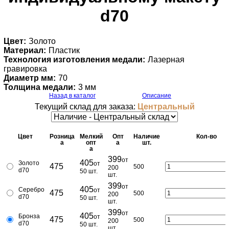
d70
Цвет:
Золото
Материал:
Пластик
Технология изготовления медали:
Лазерная
гравировка
Диаметр мм:
70
Толщина медали:
3 мм
Назад в каталог
Описание
Текущий склад для заказа:
Центральный
Цвет
Розница
Мелкий
Опт
Наличие
Кол-во
a
опт
a
шт.
a
399
от
405
Золото
от
475
500
200
d70
50 шт.
шт.
399
от
405
Серебро
от
475
500
200
d70
50 шт.
шт.
399
от
405
Бронза
от
475
500
200
d70
50 шт.
шт.