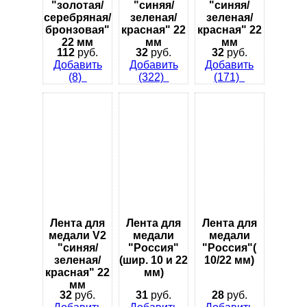
"золотая/
"синяя/
"синяя/
серебряная/
зеленая/
зеленая/
бронзовая"
красная" 22
красная" 22
22 мм
мм
мм
112
руб.
32
руб.
32
руб.
Добавить
Добавить
Добавить
(8)
(322)
(171)
Лента для
Лента для
Лента для
медали V2
медали
медали
"синяя/
"Россия"
"Россия"(
зеленая/
(шир. 10 и 22
10/22 мм)
красная" 22
мм)
мм
32
руб.
31
руб.
28
руб.