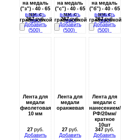
на медаль
на медаль
на медаль
("з") - 40 - 65
("с") - 40 - 65
("б") - 40 - 65
мм. с
мм. с
мм. с
вставить
вставить
вставить
267
руб.
267
руб.
267
руб.
гравировкой
гравировкой
гравировкой
текст
текст
текст
Добавить
Добавить
Добавить
(500)
(500)
(500)
Лента для
Лента для
Лента для
медали
медали
медали с
фиолетовая
оранжевая
нанесением/
10 мм
РФ/20мм/
кратное
10шт
27
руб.
27
руб.
347
руб.
Добавить
Добавить
Добавить