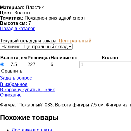
Материал:
Пластик
Цвет:
Золото
Тематика:
Пожарно-прикладной спорт
Высота см:
7
Назад в каталог
Текущий склад для заказа:
Центральный
Высота, см
Розница
a
Наличие
шт.
Кол-во
7.5
227
6
Cравнить
Задать вопрос
В избранное
В корзину
купить в 1 клик
Описание
Фигура "Пожарный" 033. Высота фигуры 7.5 см. Фигура из п
Похожие товары
Доставка и оплата