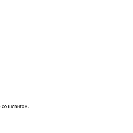
о со шлангом
.