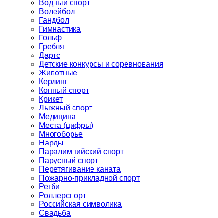
Водный спорт
Волейбол
Гандбол
Гимнастика
Гольф
Гребля
Дартс
Детские конкурсы и соревнования
Животные
Керлинг
Конный спорт
Крикет
Лыжный спорт
Медицина
Места (цифры)
Многоборье
Нарды
Паралимпийский спорт
Парусный спорт
Перетягивание каната
Пожарно-прикладной спорт
Регби
Роллерспорт
Российская символика
Свадьба