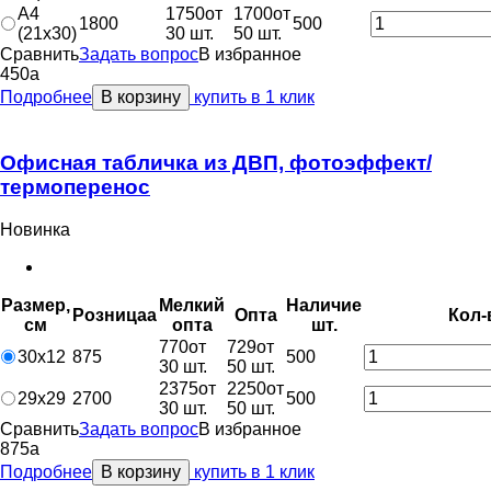
A4
1750
от
1700
от
1800
500
(21x30)
30 шт.
50 шт.
Сравнить
Задать вопрос
В избранное
450
a
Подробнее
В корзину
купить в 1 клик
Офисная табличка из ДВП, фотоэффект/
термоперенос
Новинка
Размер,
Мелкий
Наличие
Розница
a
Опт
a
Кол-
см
опт
a
шт.
770
от
729
от
30х12
875
500
30 шт.
50 шт.
2375
от
2250
от
29х29
2700
500
30 шт.
50 шт.
Сравнить
Задать вопрос
В избранное
875
a
Подробнее
В корзину
купить в 1 клик