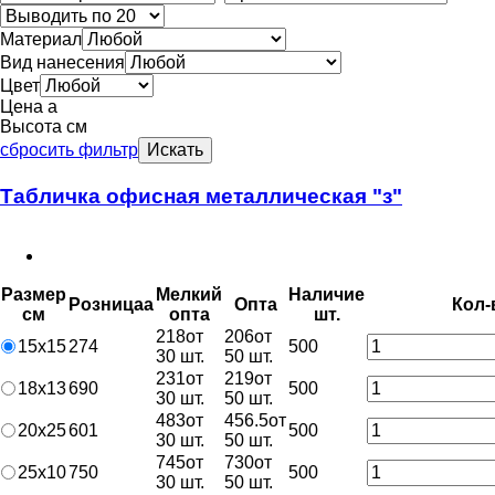
Материал
Вид нанесения
Цвет
Цена
a
Высота см
сбросить фильтр
Искать
Табличка офисная металлическая "з"
Размер
Мелкий
Наличие
Розница
a
Опт
a
Кол-
см
опт
a
шт.
218
от
206
от
15х15
274
500
30 шт.
50 шт.
231
от
219
от
18х13
690
500
30 шт.
50 шт.
483
от
456.5
от
20х25
601
500
30 шт.
50 шт.
745
от
730
от
25х10
750
500
30 шт.
50 шт.