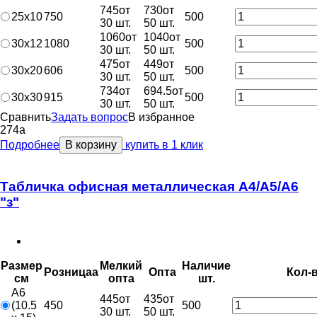
745
от
730
от
25х10
750
500
30 шт.
50 шт.
1060
от
1040
от
30х12
1080
500
30 шт.
50 шт.
475
от
449
от
30х20
606
500
30 шт.
50 шт.
734
от
694.5
от
30х30
915
500
30 шт.
50 шт.
Сравнить
Задать вопрос
В избранное
274
a
Подробнее
В корзину
купить в 1 клик
Табличка офисная металлическая А4/А5/А6
"з"
Размер
Мелкий
Наличие
Розница
a
Опт
a
Кол-
см
опт
a
шт.
A6
445
от
435
от
(10.5
450
500
30 шт.
50 шт.