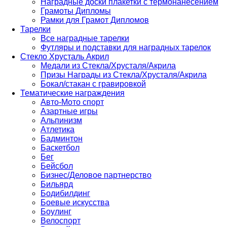
Наградные доски плакетки с термонанесением
Грамоты Дипломы
Рамки для Грамот Дипломов
Тарелки
Все наградные тарелки
Футляры и подставки для наградных тарелок
Стекло Хрусталь Акрил
Медали из Стекла/Хрусталя/Акрила
Призы Награды из Стекла/Хрусталя/Акрила
Бокал/стакан с гравировкой
Тематические награждения
Авто-Мото спорт
Азартные игры
Альпинизм
Атлетика
Бадминтон
Баскетбол
Бег
Бейсбол
Бизнес/Деловое партнерство
Бильярд
Бодибилдинг
Боевые искусства
Боулинг
Велоспорт