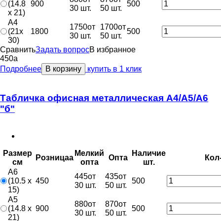
(14.8
900
500
30 шт.
50 шт.
x 21)
A4
1750
от
1700
от
(21x
1800
500
30 шт.
50 шт.
30)
Сравнить
Задать вопрос
В избранное
450
a
Подробнее
В корзину
купить в 1 клик
Табличка офисная металлическая А4/А5/А6
"б"
Размер
Мелкий
Наличие
Розница
a
Опт
a
Кол
см
опт
a
шт.
A6
445
от
435
от
(10.5 x
450
500
30 шт.
50 шт.
15)
A5
880
от
870
от
(14.8 x
900
500
30 шт.
50 шт.
21)