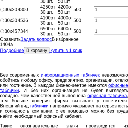
30 шт.
50 шт.
4250
от
4200
от
30х20
4300
500
30 шт.
50 шт.
4100
от
4000
от
30х30
4536
500
30 шт.
50 шт.
6500
от
6400
от
30х45
7344
500
30 шт.
50 шт.
Сравнить
Задать вопрос
В избранное
1404
a
Подробнее
В корзину
купить в 1 клик
Без современных
информационных табличек
невозможно
обойтись любому офису, предприятию, организации, отелю
или гостинице. В каждом бизнес-центре имеются
офисные
таблички
. И без них организация не будет выглядеть
солидно. Чем качественней выполнена
офисная табличка
тем больше доверия фирма вызывает у посетителя.
Внешний вид
таблички
напрямую указывает на серьезност
и солидность компании, с ее помощью можно без труда
найти необходимый офисный кабинет.
Такие опознавательные знаки производятся из