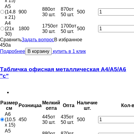
x 15)
A5
880
от
870
от
(14.8
900
500
30 шт.
50 шт.
x 21)
A4
1750
от
1700
от
(21x
1800
500
30 шт.
50 шт.
30)
Сравнить
Задать вопрос
В избранное
450
a
Подробнее
В корзину
купить в 1 клик
Табличка офисная металлическая А4/А5/А6
"с"
Размер
Мелкий
Наличие
Розница
a
Опт
a
Кол-
см
опт
a
шт.
A6
445
от
435
от
(10.5
450
500
30 шт.
50 шт.
x 15)
A5
880
от
870
от