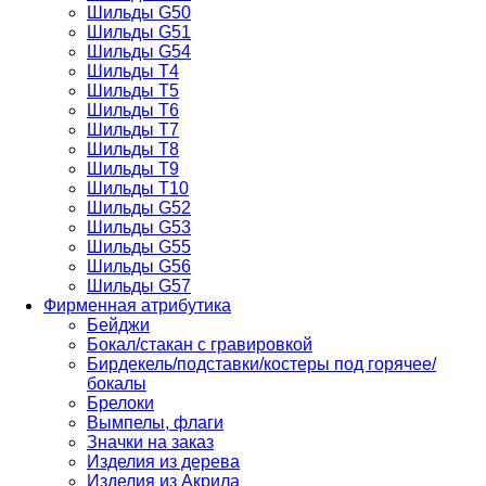
Шильды G50
Шильды G51
Шильды G54
Шильды T4
Шильды T5
Шильды T6
Шильды T7
Шильды Т8
Шильды Т9
Шильды T10
Шильды G52
Шильды G53
Шильды G55
Шильды G56
Шильды G57
Фирменная атрибутика
Бейджи
Бокал/стакан с гравировкой
Бирдекель/подставки/костеры под горячее/
бокалы
Брелоки
Вымпелы, флаги
Значки на заказ
Изделия из дерева
Изделия из Акрила