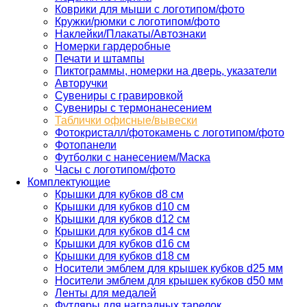
Коврики для мыши с логотипом/фото
Кружки/рюмки с логотипом/фото
Наклейки/Плакаты/Автознаки
Номерки гардеробные
Печати и штампы
Пиктограммы, номерки на дверь, указатели
Авторучки
Сувениры c гравировкой
Сувениры с термонанесением
Таблички офисные/вывески
Фотокристалл/фотокамень с логотипом/фото
Фотопанели
Футболки с нанесением/Маска
Часы с логотипом/фото
Комплектующие
Крышки для кубков d8 см
Крышки для кубков d10 см
Крышки для кубков d12 см
Крышки для кубков d14 см
Крышки для кубков d16 см
Крышки для кубков d18 см
Носители эмблем для крышек кубков d25 мм
Носители эмблем для крышек кубков d50 мм
Ленты для медалей
Футляры для наградных тарелок