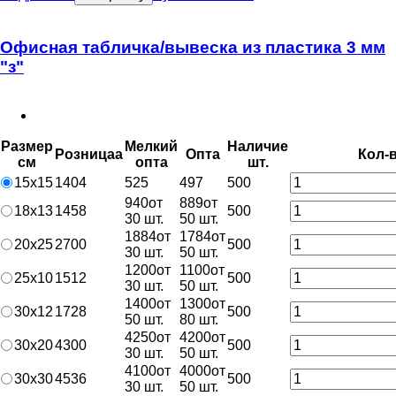
Офисная табличка/вывеска из пластика 3 мм
"з"
Размер
Мелкий
Наличие
Розница
a
Опт
a
Кол-
см
опт
a
шт.
15х15
1404
525
497
500
940
от
889
от
18х13
1458
500
30 шт.
50 шт.
1884
от
1784
от
20х25
2700
500
30 шт.
50 шт.
1200
от
1100
от
25х10
1512
500
30 шт.
50 шт.
1400
от
1300
от
30х12
1728
500
50 шт.
80 шт.
4250
от
4200
от
30х20
4300
500
30 шт.
50 шт.
4100
от
4000
от
30х30
4536
500
30 шт.
50 шт.