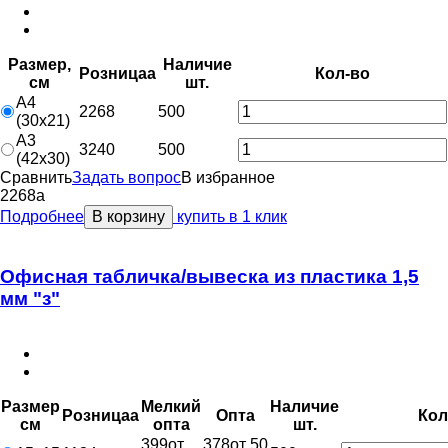
Размер,
Наличие
Розница
a
Кол-во
см
шт.
А4
2268
500
(30х21)
А3
3240
500
(42х30)
Сравнить
Задать вопрос
В избранное
2268
a
Подробнее
В корзину
купить в 1 клик
Офисная табличка/вывеска из пластика 1,5
мм "з"
Размер
Мелкий
Наличие
Розница
a
Опт
a
Кол
см
опт
a
шт.
399
от
378
от 50