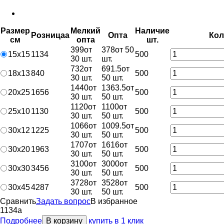
Размер
Мелкий
Наличие
Розница
a
Опт
a
Кол
см
опт
a
шт.
399
от
378
от 50
15х15
1134
500
30 шт.
шт.
732
от
691.5
от
18х13
840
500
30 шт.
50 шт.
1440
от
1363.5
от
20х25
1656
500
30 шт.
50 шт.
1120
от
1100
от
25х10
1130
500
30 шт.
50 шт.
1066
от
1009.5
от
30х12
1225
500
30 шт.
50 шт.
1707
от
1616
от
30х20
1963
500
30 шт.
50 шт.
3100
от
3000
от
30х30
3456
500
30 шт.
50 шт.
3728
от
3528
от
30х45
4287
500
30 шт.
50 шт.
Сравнить
Задать вопрос
В избранное
1134
a
Подробнее
В корзину
купить в 1 клик