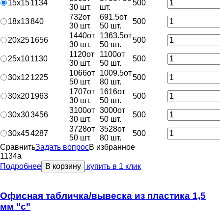
15х15
1134
500
30 шт.
шт.
732
от
691.5
от
18х13
840
500
30 шт.
50 шт.
1440
от
1363.5
от
20х25
1656
500
30 шт.
50 шт.
1120
от
1100
от
25х10
1130
500
30 шт.
50 шт.
1066
от
1009.5
от
30х12
1225
500
50 шт.
80 шт.
1707
от
1616
от
30х20
1963
500
30 шт.
50 шт.
3100
от
3000
от
30х30
3456
500
30 шт.
50 шт.
3728
от
3528
от
30х45
4287
500
50 шт.
80 шт.
Сравнить
Задать вопрос
В избранное
1134
a
Подробнее
В корзину
купить в 1 клик
Офисная табличка/вывеска из пластика 1,5
мм "с"