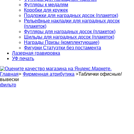
Футляры к медалям
Коробки для кружек
Подложки для наградных досок (плакеток)
Рельефные накладки для наградных досок
(плакеток)
Футляры для наградных досок (плакеток)
Шильды для наградных досок (плакеток)
Награды Призы (комплектующие)
Фигурки Статуэтки без постамента
Лазерная гравировка
УФ печать
Главная
>
Фирменная атрибутика
>
Таблички офисные/
вывески
фильтр