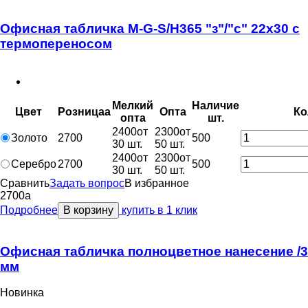
Офисная табличка M-G-S/H365 "з"/"с" 22x30 с
термопереносом
Мелкий
Наличие
Цвет
Розница
a
Опт
a
Ко
опт
a
шт.
2400
от
2300
от
Золото
2700
500
30 шт.
50 шт.
2400
от
2300
от
Серебро
2700
500
30 шт.
50 шт.
Сравнить
Задать вопрос
В избранное
2700
a
Подробнее
В корзину
купить в 1 клик
Офисная табличка полноцветное нанесение /3
мм
Новинка