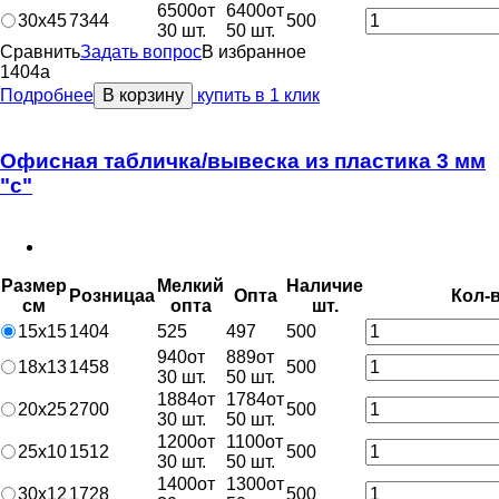
6500
от
6400
от
30х45
7344
500
30 шт.
50 шт.
Сравнить
Задать вопрос
В избранное
1404
a
Подробнее
В корзину
купить в 1 клик
Офисная табличка/вывеска из пластика 3 мм
"с"
Размер
Мелкий
Наличие
Розница
a
Опт
a
Кол-
см
опт
a
шт.
15х15
1404
525
497
500
940
от
889
от
18х13
1458
500
30 шт.
50 шт.
1884
от
1784
от
20х25
2700
500
30 шт.
50 шт.
1200
от
1100
от
25х10
1512
500
30 шт.
50 шт.
1400
от
1300
от
30х12
1728
500