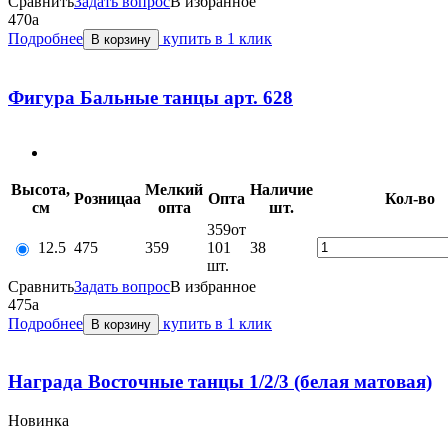
Сравнить
Задать вопрос
В избранное
470
a
Подробнее
купить в 1 клик
В корзину
Фигура Бальные танцы арт. 628
Высота,
Мелкий
Наличие
Розница
a
Опт
a
Кол-во
см
опт
a
шт.
359
от
12.5
475
359
101
38
шт.
Сравнить
Задать вопрос
В избранное
475
a
Подробнее
купить в 1 клик
В корзину
Награда Восточные танцы 1/2/3 (белая матовая)
Новинка