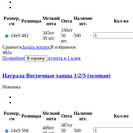
Размер,
Мелкий
Наличие
Розница
a
Опт
a
Кол-во
см
опт
a
шт.
330
от
345
от
14х9
482
50
500
30 шт.
шт.
Сравнить
Задать вопрос
В избранное
482
a
Подробнее
купить в 1 клик
В корзину
Награда Восточные танцы 1/2/3 (зеленая)
Новинка
Размер,
Мелкий
Наличие
Розница
a
Опт
a
Кол-во
см
опт
a
шт.
387
от
409
от
14х9
568
50
500