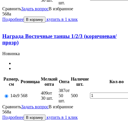
30 шт.
шт.
Сравнить
Задать вопрос
В избранное
568
a
Подробнее
купить в 1 клик
В корзину
Награда Восточные танцы 1/2/3 (коричневая/
прозр)
Новинка
Размер,
Мелкий
Наличие
Розница
a
Опт
a
Кол-во
см
опт
a
шт.
387
от
409
от
14х9
568
50
500
30 шт.
шт.
Сравнить
Задать вопрос
В избранное
568
a
Подробнее
купить в 1 клик
В корзину