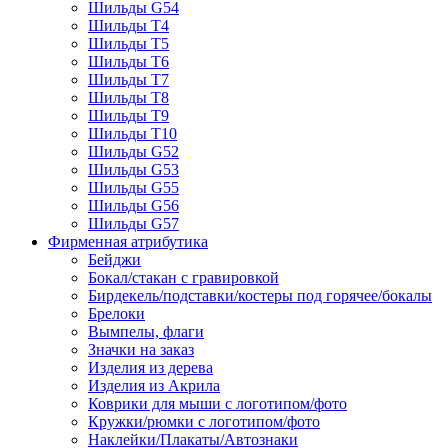
Шильды G54
Шильды T4
Шильды T5
Шильды T6
Шильды T7
Шильды Т8
Шильды Т9
Шильды T10
Шильды G52
Шильды G53
Шильды G55
Шильды G56
Шильды G57
Фирменная атрибутика
Бейджи
Бокал/стакан с гравировкой
Бирдекель/подставки/костеры под горячее/бокалы
Брелоки
Вымпелы, флаги
Значки на заказ
Изделия из дерева
Изделия из Акрила
Коврики для мыши с логотипом/фото
Кружки/рюмки с логотипом/фото
Наклейки/Плакаты/Автознаки