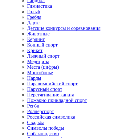
Гандбол
Гимнастика
Гольф
Гребля
Дартс
Детские конкурсы и соревнования
Животные
Керлинг
Конный спорт
Крикет
Лыжный спорт
Медицина
Места (цифры)
Многоборье
Нарды
Паралимпийский спорт
Парусный спорт
Перетягивание каната
Пожарно-прикладной спорт
Регби
Роллерспорт
Российская символика
Свадьба
Символы победы
Собаководство