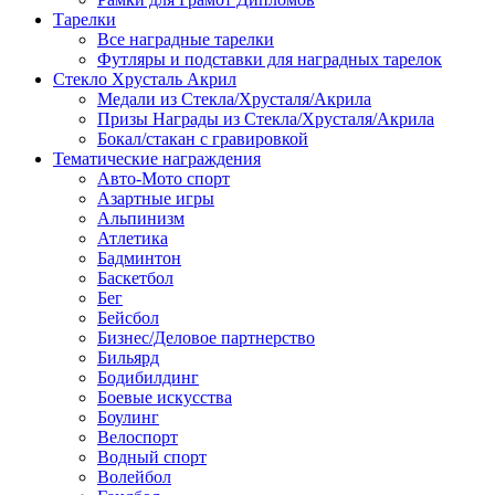
Тарелки
Все наградные тарелки
Футляры и подставки для наградных тарелок
Стекло Хрусталь Акрил
Медали из Стекла/Хрусталя/Акрила
Призы Награды из Стекла/Хрусталя/Акрила
Бокал/стакан с гравировкой
Тематические награждения
Авто-Мото спорт
Азартные игры
Альпинизм
Атлетика
Бадминтон
Баскетбол
Бег
Бейсбол
Бизнес/Деловое партнерство
Бильярд
Бодибилдинг
Боевые искусства
Боулинг
Велоспорт
Водный спорт
Волейбол