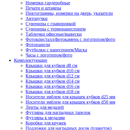
Номерки гардеробные
Печати и штампы
Пиктограммы, номерки на дверь, указатели
Авторучки
Сувениры c гравировкой
Сувениры с термонанесением
Таблички офисные/вывески
Фотокристалл/фотокамень с логотипом/фото
Фотопанели
Футболки с нанесением/Маска
Часы с логотипом/фото
Комплектующие
Крышки для кубков d8 см
Крышки для кубков d10 см
Крышки для кубков d12 см
Крышки для кубков d14 см
Крышки для кубков d16 см
Крышки для кубков d18 см
Носители эмблем для крышек кубков d25 мм
Носители эмблем для крышек кубков d50 мм
Ленты для медалей
Футляры для наградных тарелок
Футляры к медалям
Коробки для кружек
Подложки для наградных досок (плакеток)