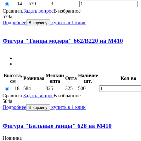
14
579
3
Сравнить
Задать вопрос
В избранное
579
a
Подробнее
купить в 1 клик
В корзину
Фигура "Танцы модерн" 662/В220 на M410
Высота,
Мелкий
Наличие
Розница
a
Опт
a
Кол-во
см
опт
a
шт.
18
584
325
325
500
Сравнить
Задать вопрос
В избранное
584
a
Подробнее
купить в 1 клик
В корзину
Фигура "Бальные танцы" 628 на M410
Новинка