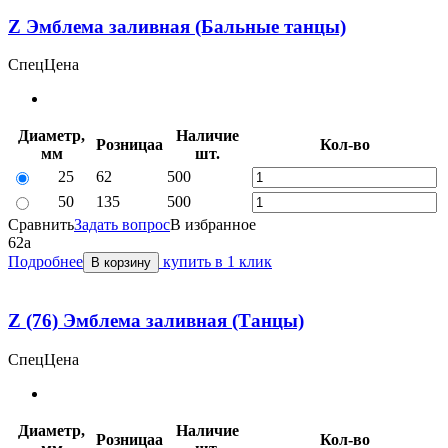
Z Эмблема заливная (Бальные танцы)
СпецЦена
Диаметр,
Наличие
Розница
a
Кол-во
мм
шт.
25
62
500
50
135
500
Сравнить
Задать вопрос
В избранное
62
a
Подробнее
купить в 1 клик
В корзину
Z (76) Эмблема заливная (Танцы)
СпецЦена
Диаметр,
Наличие
Розница
a
Кол-во