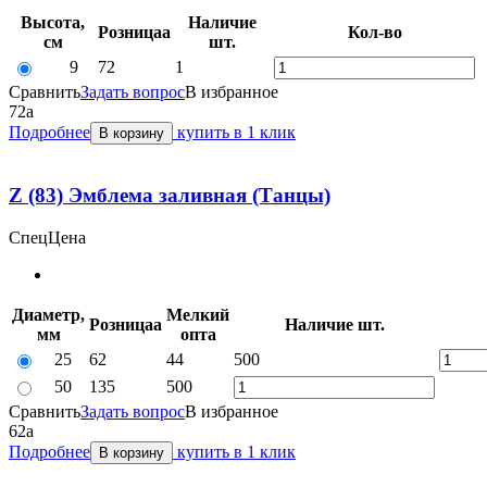
Высота,
Наличие
Розница
a
Кол-во
см
шт.
9
72
1
Сравнить
Задать вопрос
В избранное
72
a
Подробнее
купить в 1 клик
В корзину
Z (83) Эмблема заливная (Танцы)
СпецЦена
Диаметр,
Мелкий
Розница
a
Наличие
шт.
мм
опт
a
25
62
44
500
50
135
500
Сравнить
Задать вопрос
В избранное
62
a
Подробнее
купить в 1 клик
В корзину