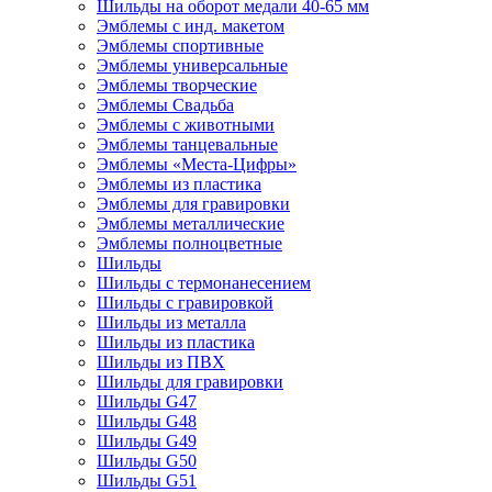
Шильды на оборот медали 40-65 мм
Эмблемы с инд. макетом
Эмблемы спортивные
Эмблемы универсальные
Эмблемы творческие
Эмблемы Свадьба
Эмблемы с животными
Эмблемы танцевальные
Эмблемы «Места-Цифры»
Эмблемы из пластика
Эмблемы для гравировки
Эмблемы металлические
Эмблемы полноцветные
Шильды
Шильды с термонанесением
Шильды с гравировкой
Шильды из металла
Шильды из пластика
Шильды из ПВХ
Шильды для гравировки
Шильды G47
Шильды G48
Шильды G49
Шильды G50
Шильды G51