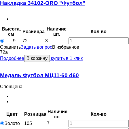
Накладка 34102-ORO "Футбол"
Высота,
Наличие
Розница
a
Кол-во
см
шт.
9
72
3
Сравнить
Задать вопрос
В избранное
72
a
Подробнее
В корзину
купить в 1 клик
Медаль Футбол МЦ11-60 d60
СпецЦена
Наличие
Цвет
Розница
a
Кол-во
шт.
Золото
105
7