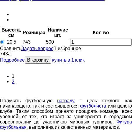
Высота,
Наличие
Розница
a
Кол-во
см
шт.
20.5
743
500
Сравнить
Задать вопрос
В избранное
743
a
Подробнее
В корзину
купить в 1 клик
1
2
Получить футбольную
награду
– цель каждого, ка
начинающего, так и состоявшегося
футболиста
или целог
клуба. Таким способом принято поощрять команды всех
уровней: от тех, кто играет за университет в городском
соревновании до участников мировых турниров.
Фигура
футбольная
, выполнена из качественных материалов.