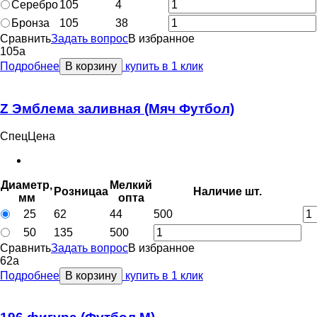
Серебро
105
4
Бронза
105
38
Сравнить
Задать вопрос
В избранное
105
a
Подробнее
В корзину
купить в 1 клик
Z Эмблема заливная (Мяч Футбол)
СпецЦена
Диаметр,
Мелкий
Розница
a
Наличие
шт.
мм
опт
a
25
62
44
500
50
135
500
Сравнить
Задать вопрос
В избранное
62
a
Подробнее
В корзину
купить в 1 клик