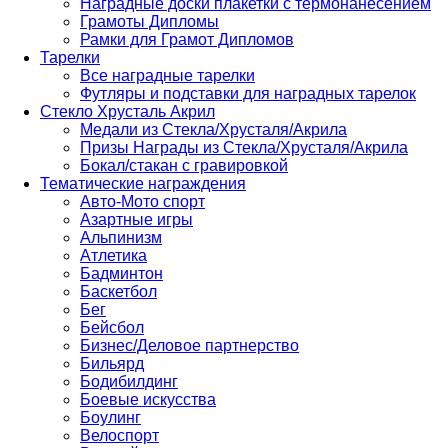
Наградные доски плакетки с термонанесением
Грамоты Дипломы
Рамки для Грамот Дипломов
Тарелки
Все наградные тарелки
Футляры и подставки для наградных тарелок
Стекло Хрусталь Акрил
Медали из Стекла/Хрусталя/Акрила
Призы Награды из Стекла/Хрусталя/Акрила
Бокал/стакан с гравировкой
Тематические награждения
Авто-Мото спорт
Азартные игры
Альпинизм
Атлетика
Бадминтон
Баскетбол
Бег
Бейсбол
Бизнес/Деловое партнерство
Бильярд
Бодибилдинг
Боевые искусства
Боулинг
Велоспорт