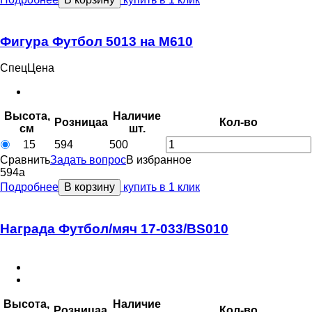
Фигура Футбол 5013 на M610
СпецЦена
Высота,
Наличие
Розница
a
Кол-во
см
шт.
15
594
500
Сравнить
Задать вопрос
В избранное
594
a
Подробнее
В корзину
купить в 1 клик
Награда Футбол/мяч 17-033/BS010
Высота,
Наличие
Розница
a
Кол-во