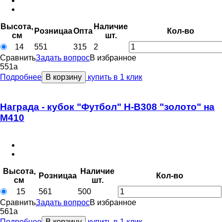
Высота,
Наличие
Розница
a
Опт
a
Кол-во
см
шт.
14
551
315
2
Сравнить
Задать вопрос
В избранное
551
a
Подробнее
В корзину
купить в 1 клик
Награда - кубок "Футбол" Н-В308 "золото" на
М410
Высота,
Наличие
Розница
a
Кол-во
см
шт.
15
561
500
Сравнить
Задать вопрос
В избранное
561
a
Подробнее
В корзину
купить в 1 клик