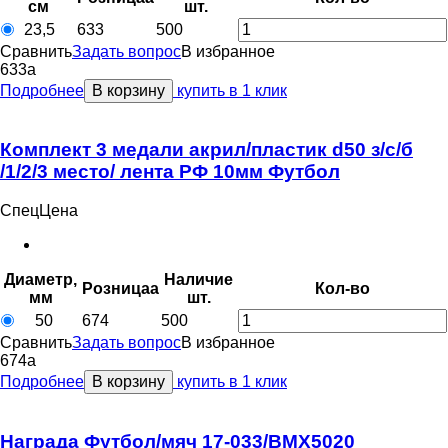
см
шт.
23,5
633
500
Сравнить
Задать вопрос
В избранное
633
a
Подробнее
В корзину
купить в 1 клик
Комплект 3 медали акрил/пластик d50 з/с/б
/1/2/3 место/ лента РФ 10мм Футбол
СпецЦена
Диаметр,
Наличие
Розница
a
Кол-во
мм
шт.
50
674
500
Сравнить
Задать вопрос
В избранное
674
a
Подробнее
В корзину
купить в 1 клик
Награда Футбол/мяч 17-033/BMX5020