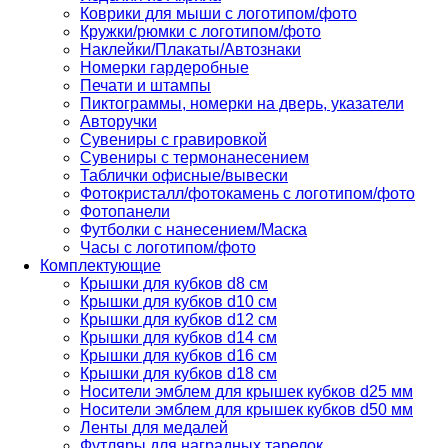
Коврики для мыши с логотипом/фото
Кружки/рюмки с логотипом/фото
Наклейки/Плакаты/Автознаки
Номерки гардеробные
Печати и штампы
Пиктограммы, номерки на дверь, указатели
Авторучки
Сувениры c гравировкой
Сувениры с термонанесением
Таблички офисные/вывески
Фотокристалл/фотокамень с логотипом/фото
Фотопанели
Футболки с нанесением/Маска
Часы с логотипом/фото
Комплектующие
Крышки для кубков d8 см
Крышки для кубков d10 см
Крышки для кубков d12 см
Крышки для кубков d14 см
Крышки для кубков d16 см
Крышки для кубков d18 см
Носители эмблем для крышек кубков d25 мм
Носители эмблем для крышек кубков d50 мм
Ленты для медалей
Футляры для наградных тарелок