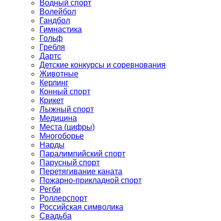
Водный спорт
Волейбол
Гандбол
Гимнастика
Гольф
Гребля
Дартс
Детские конкурсы и соревнования
Животные
Керлинг
Конный спорт
Крикет
Лыжный спорт
Медицина
Места (цифры)
Многоборье
Нарды
Паралимпийский спорт
Парусный спорт
Перетягивание каната
Пожарно-прикладной спорт
Регби
Роллерспорт
Российская символика
Свадьба