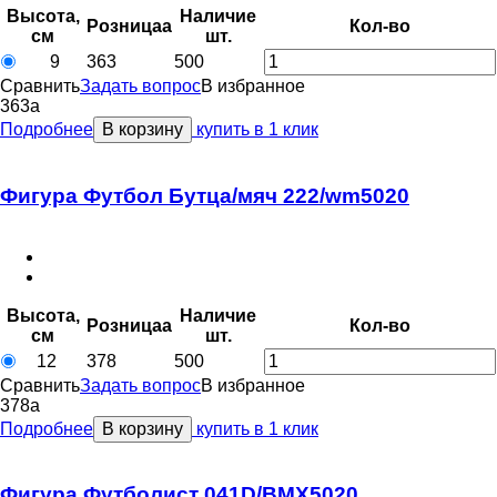
Высота,
Наличие
Розница
a
Кол-во
см
шт.
9
363
500
Сравнить
Задать вопрос
В избранное
363
a
Подробнее
В корзину
купить в 1 клик
Фигура Футбол Бутца/мяч 222/wm5020
Высота,
Наличие
Розница
a
Кол-во
см
шт.
12
378
500
Сравнить
Задать вопрос
В избранное
378
a
Подробнее
В корзину
купить в 1 клик
Фигура Футболист 041D/BMX5020