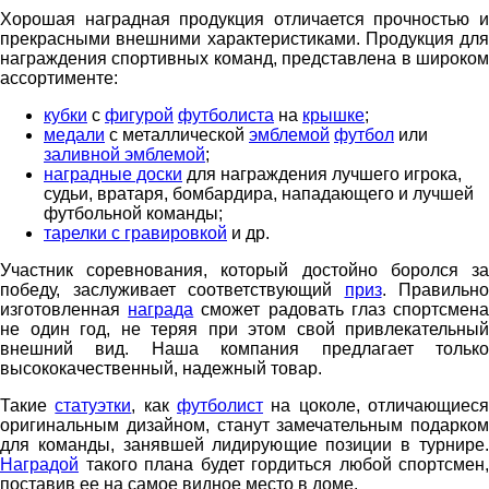
Хорошая наградная продукция отличается прочностью и
прекрасными внешними характеристиками. Продукция для
награждения спортивных команд, представлена в широком
ассортименте:
кубки
с
фигурой
футболиста
на
крышке
;
медали
с металлической
эмблемой
футбол
или
заливной эмблемой
;
наградные доски
для награждения лучшего игрока,
судьи, вратаря, бомбардира, нападающего и лучшей
футбольной команды;
тарелки с гравировкой
и др.
Участник соревнования, который достойно боролся за
победу, заслуживает соответствующий
приз
. Правильно
изготовленная
награда
сможет радовать глаз спортсмен
не один год, не теряя при этом свой привлекательный
внешний вид. Наша компания предлагает только
высококачественный, надежный товар.
Такие
статуэтки
, как
футболист
на цоколе, отличающиес
оригинальным дизайном, станут замечательным подарком
для команды, занявшей лидирующие позиции в турнире.
Наградой
такого плана будет гордиться любой спортсмен,
поставив ее на самое видное место в доме.