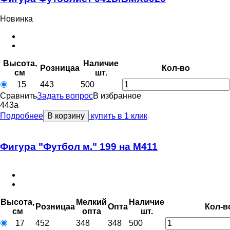
Новинка
Высота,
Наличие
Розница
a
Кол-во
см
шт.
15
443
500
Сравнить
Задать вопрос
В избранное
443
a
Подробнее
В корзину
купить в 1 клик
Фигура "Футбол м." 199 на М411
Высота,
Мелкий
Наличие
Розница
a
Опт
a
Кол-в
см
опт
a
шт.
17
452
348
348
500