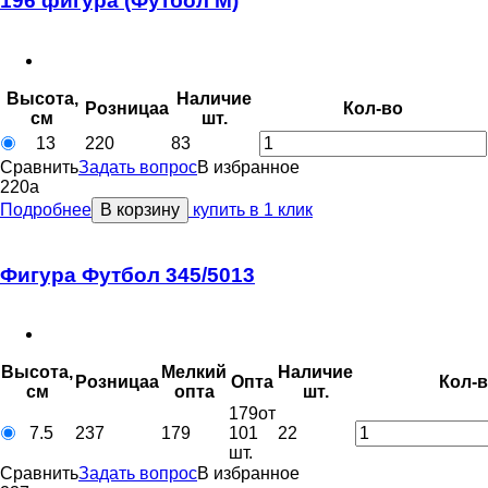
196 фигура (Футбол М)
Высота,
Наличие
Розница
a
Кол-во
см
шт.
13
220
83
Сравнить
Задать вопрос
В избранное
220
a
Подробнее
В корзину
купить в 1 клик
Фигура Футбол 345/5013
Высота,
Мелкий
Наличие
Розница
a
Опт
a
Кол-
см
опт
a
шт.
179
от
7.5
237
179
101
22
шт.
Сравнить
Задать вопрос
В избранное