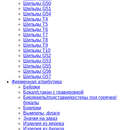
Шильды G50
Шильды G51
Шильды G54
Шильды T4
Шильды T5
Шильды T6
Шильды T7
Шильды Т8
Шильды Т9
Шильды T10
Шильды G52
Шильды G53
Шильды G55
Шильды G56
Шильды G57
Фирменная атрибутика
Бейджи
Бокал/стакан с гравировкой
Бирдекель/подставки/костеры под горячее/
бокалы
Брелоки
Вымпелы, флаги
Значки на заказ
Изделия из дерева
Изделия из Акрила