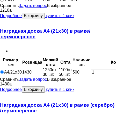
Сравнить
Задать вопрос
В избранное
1210
a
Подробнее
В корзину
купить в 1 клик
Наградная доска А4 (21х30) в рамке/
термоперенос
Размер,
Мелкий
Наличие
Розница
a
Опт
a
Ко
см
опт
a
шт.
1250
от
1100
от
А4/21х30
1430
500
30 шт.
50 шт.
Сравнить
Задать вопрос
В избранное
1430
a
Подробнее
В корзину
купить в 1 клик
Наградная доска А4 (21х30) в рамке (серебро)
/термоперенос