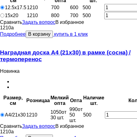
см
опт
a
шт.
12.5х17.5
1210
700
600
500
15х20
1210
800
700
500
Сравнить
Задать вопрос
В избранное
1210
a
Подробнее
В корзину
купить в 1 клик
Наградная доска А4 (21х30) в рамке (сосна) /
термоперенос
Новинка
Размер,
Мелкий
Наличие
Розница
a
Опт
a
Кол
см
опт
a
шт.
990
от
1050
от
А4/21х30
1210
50
500
30 шт.
шт.
Сравнить
Задать вопрос
В избранное
1210
a