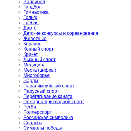
Волейбол
Гандбол
Гимнастика
Гольф
Гребля
Дартс
Детские конкурсы и соревнования
Животные
Керлинг
Конный спорт
Крикет
Лыжный спорт
Медицина
Места (цифры)
Многоборье
Нарды
Паралимпийский спорт
Парусный спорт
Перетягивание каната
Пожарно-прикладной спорт
Регби
Роллерспорт
Российская символика
Свадьба
Символы победы