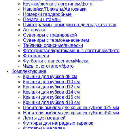
Кружки/рюмки с логотипом/фото
Наклейки/Плакаты/Автознаки
Номерки гардеробные
Печати и штампы
Пиктограммы, номерки на дверь, указатели
Авторучки
Сувениры c гравировкой
Сувениры с термонанесением
Таблички офисные/вывески
Фотокристалл/фотокамень с логотипом/фото
Фотопанели
Футболки с нанесением/Маска
Часы с логотипом/фото
Комплектующие
Крышки для кубков d8 см
Крышки для кубков d10 см
Крышки для кубков d12 см
Крышки для кубков d14 см
Крышки для кубков d16 см
Крышки для кубков d18 см
Носители эмблем для крышек кубков d25 мм
Носители эмблем для крышек кубков d50 мм
Ленты для медалей
Футляры для наградных тарелок
Футляры к медалям