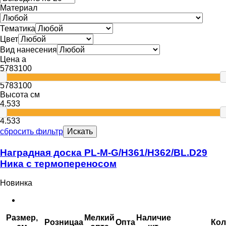
Материал
Тематика
Цвет
Вид нанесения
Цена
a
578
3100
578
3100
Высота см
4.5
33
4.5
33
сбросить фильтр
Искать
Наградная доска PL-M-G/H361/H362/BL.D29
Ника с термопереносом
Новинка
Размер,
Мелкий
Наличие
Розница
a
Опт
a
Кол