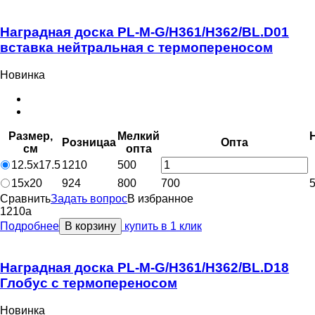
Наградная доска PL-M-G/H361/H362/BL.D01
вставка нейтральная с термопереносом
Новинка
Размер,
Мелкий
Розница
a
Опт
a
см
опт
a
12.5х17.5
1210
500
15х20
924
800
700
Сравнить
Задать вопрос
В избранное
1210
a
Подробнее
В корзину
купить в 1 клик
Наградная доска PL-M-G/H361/H362/BL.D18
Глобус с термопереносом
Новинка