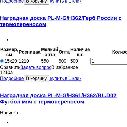
Подробнее
В корзину
купить в 1 клик
Наградная доска PL-M-G/H362/Герб России с
термопереносом
Размер,
Мелкий
Наличие
Розница
a
Опт
a
Кол-в
см
опт
a
шт.
15х20
1210
550
500
500
Сравнить
Задать вопрос
В избранное
1210
a
Подробнее
В корзину
купить в 1 клик
Наградная доска PL-M-G/H361/H362/BL.D02
Футбол мяч с термопереносом
Новинка