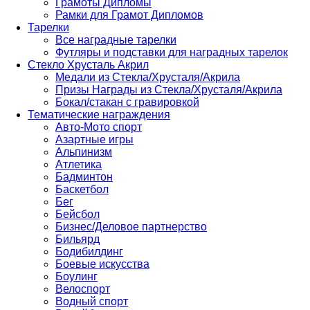
Грамоты Дипломы
Рамки для Грамот Дипломов
Тарелки
Все наградные тарелки
Футляры и подставки для наградных тарелок
Стекло Хрусталь Акрил
Медали из Стекла/Хрусталя/Акрила
Призы Награды из Стекла/Хрусталя/Акрила
Бокал/стакан с гравировкой
Тематические награждения
Авто-Мото спорт
Азартные игры
Альпинизм
Атлетика
Бадминтон
Баскетбол
Бег
Бейсбол
Бизнес/Деловое партнерство
Бильярд
Бодибилдинг
Боевые искусства
Боулинг
Велоспорт
Водный спорт