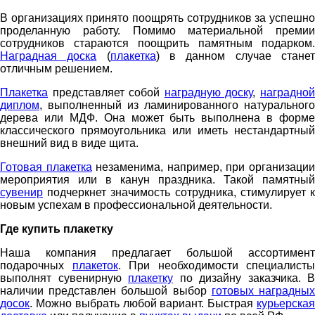
В организациях принято поощрять сотрудников за успешно
проделанную работу. Помимо материальной премии
сотрудников стараются поощрить памятным подарком.
Наградная доска
(
плакетка
) в данном случае стане
отличным решением.
Плакетка
представляет собой
наградную доску
,
наградно
диплом
, выполненный из ламинированного натурального
дерева или МДФ. Она может быть выполнена в форме
классического прямоугольника или иметь нестандартный
внешний вид в виде щита.
Готовая плакетка
незаменима, например, при организаци
мероприятия или в канун праздника. Такой памятный
сувенир
подчеркнет значимость сотрудника, стимулирует к
новым успехам в профессиональной деятельности.
Где купить плакетку
Наша компания предлагает большой ассортимент
подарочных
плакеток
. При необходимости специалисты
выполнят сувенирную
плакетку
по дизайну заказчика. В
наличии представлен большой выбор
готовых наградны
досок
. Можно выбрать любой вариант. Быстрая
курьерская