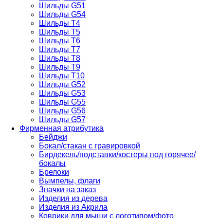
Шильды G51
Шильды G54
Шильды T4
Шильды T5
Шильды T6
Шильды T7
Шильды Т8
Шильды Т9
Шильды T10
Шильды G52
Шильды G53
Шильды G55
Шильды G56
Шильды G57
Фирменная атрибутика
Бейджи
Бокал/стакан с гравировкой
Бирдекель/подставки/костеры под горячее/
бокалы
Брелоки
Вымпелы, флаги
Значки на заказ
Изделия из дерева
Изделия из Акрила
Коврики для мыши с логотипом/фото