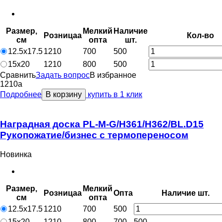
Размер,
Мелкий
Наличие
Розница
a
Кол-во
см
опт
a
шт.
12.5х17.5
1210
700
500
15х20
1210
800
500
Сравнить
Задать вопрос
В избранное
1210
a
Подробнее
В корзину
купить в 1 клик
Наградная доска PL-M-G/H361/H362/BL.D15
Рукопожатие/бизнес с термопереносом
Новинка
Размер,
Мелкий
Розница
a
Опт
a
Наличие
шт.
см
опт
a
12.5х17.5
1210
700
500
15х20
1210
800
700
500