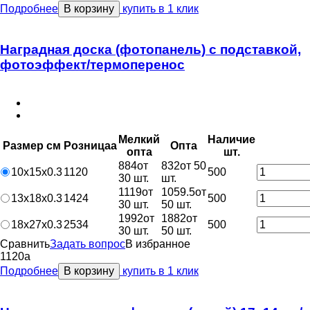
Подробнее
В корзину
купить в 1 клик
Наградная доска (фотопанель) c подставкой,
фотоэффект/термоперенос
Мелкий
Наличие
Размер см
Розница
a
Опт
a
опт
a
шт.
884
от
832
от 50
10х15х0.3
1120
500
30 шт.
шт.
1119
от
1059.5
от
13х18х0.3
1424
500
30 шт.
50 шт.
1992
от
1882
от
18х27х0.3
2534
500
30 шт.
50 шт.
Сравнить
Задать вопрос
В избранное
1120
a
Подробнее
В корзину
купить в 1 клик