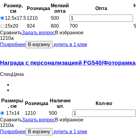
Размер,
Мелкий
Розница
a
Опт
a
см
опт
a
12.5х17.5
1210
500
15х20
924
800
700
Сравнить
Задать вопрос
В избранное
1210
a
Подробнее
В корзину
купить в 1 клик
Награда с персонализацией FG540/Фоторамка
СпецЦена
Размеры
Наличие
Розница
a
Кол-во
, см
шт.
17х14
1210
500
Сравнить
Задать вопрос
В избранное
1210
a
Подробнее
В корзину
купить в 1 клик