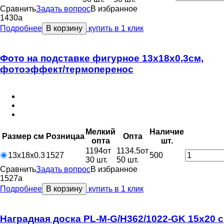
Сравнить
Задать вопрос
В избранное
1430
a
Подробнее
В корзину
купить в 1 клик
Фото на подставке фигурное 13х18х0,3см,
фотоэффект/термоперенос
Мелкий
Наличие
Размер см
Розница
a
Опт
a
опт
a
шт.
1194
от
1134.5
от
13х18х0.3
1527
500
30 шт.
50 шт.
Сравнить
Задать вопрос
В избранное
1527
a
Подробнее
В корзину
купить в 1 клик
Наградная доска PL-M-G/Н362/1022-GK 15х20 с