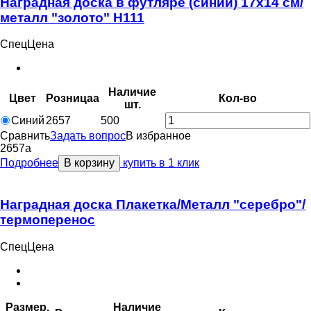
Наградная доска в футляре (синий) 17х14 см/
металл "золото" H111
СпецЦена
Наличие
Цвет
Розница
a
Кол-во
шт.
Синий
2657
500
Сравнить
Задать вопрос
В избранное
2657
a
Подробнее
В корзину
купить в 1 клик
Наградная доска Плакетка/Металл "серебро"/
термоперенос
СпецЦена
Размер,
Наличие