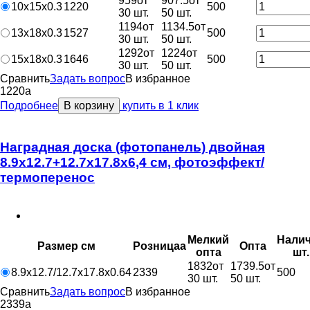
959
от
907.5
от
10х15х0.3
1220
500
30 шт.
50 шт.
1194
от
1134.5
от
13х18х0.3
1527
500
30 шт.
50 шт.
1292
от
1224
от
15х18х0.3
1646
500
30 шт.
50 шт.
Сравнить
Задать вопрос
В избранное
1220
a
Подробнее
В корзину
купить в 1 клик
Наградная доска (фотопанель) двойная
8.9х12.7+12.7х17.8х6,4 см, фотоэффект/
термоперенос
Мелкий
Нали
Размер см
Розница
a
Опт
a
опт
a
шт.
1832
от
1739.5
от
8.9х12.7/12.7х17.8х0.64
2339
500
30 шт.
50 шт.
Сравнить
Задать вопрос
В избранное
2339
a