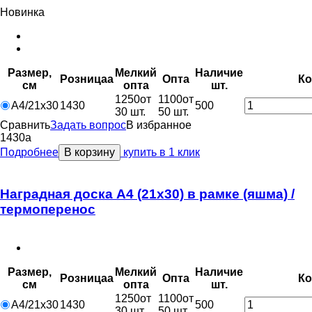
Новинка
Размер,
Мелкий
Наличие
Розница
a
Опт
a
Ко
см
опт
a
шт.
1250
от
1100
от
А4/21х30
1430
500
30 шт.
50 шт.
Сравнить
Задать вопрос
В избранное
1430
a
Подробнее
В корзину
купить в 1 клик
Наградная доска А4 (21х30) в рамке (яшма) /
термоперенос
Размер,
Мелкий
Наличие
Розница
a
Опт
a
Ко
см
опт
a
шт.
1250
от
1100
от
А4/21х30
1430
500
30 шт.
50 шт.