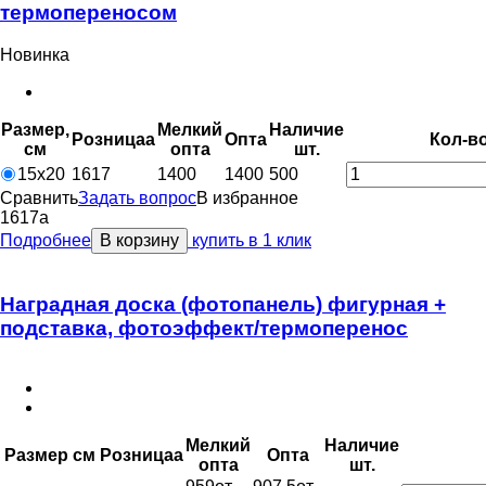
термопереносом
Новинка
Размер,
Мелкий
Наличие
Розница
a
Опт
a
Кол-в
см
опт
a
шт.
15х20
1617
1400
1400
500
Сравнить
Задать вопрос
В избранное
1617
a
Подробнее
В корзину
купить в 1 клик
Наградная доска (фотопанель) фигурная +
подставка, фотоэффект/термоперенос
Мелкий
Наличие
Размер см
Розница
a
Опт
a
опт
a
шт.