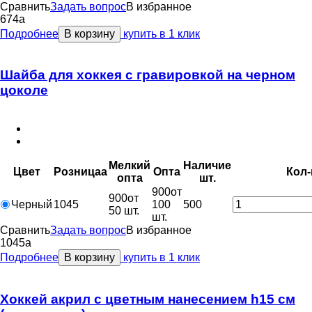
Сравнить
Задать вопрос
В избранное
674
a
Подробнее
В корзину
купить в 1 клик
Шайба для хоккея с гравировкой на черном
цоколе
Мелкий
Наличие
Цвет
Розница
a
Опт
a
Кол-
опт
a
шт.
900
от
900
от
Черный
1045
100
500
50 шт.
шт.
Сравнить
Задать вопрос
В избранное
1045
a
Подробнее
В корзину
купить в 1 клик
Хоккей акрил с цветным нанесением h15 см