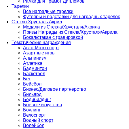
Рамки для Грамот Дипломов
Тарелки
Все наградные тарелки
Футляры и подставки для наградных тарелок
Стекло Хрусталь Акрил
Медали из Стекла/Хрусталя/Акрила
Призы Награды из Стекла/Хрусталя/Акрила
Бокал/стакан с гравировкой
Тематические награждения
Авто-Мото спорт
Азартные игры
Альпинизм
Атлетика
Бадминтон
Баскетбол
Бег
Бейсбол
Бизнес/Деловое партнерство
Бильярд
Бодибилдинг
Боевые искусства
Боулинг
Велоспорт
Водный спорт
Волейбол