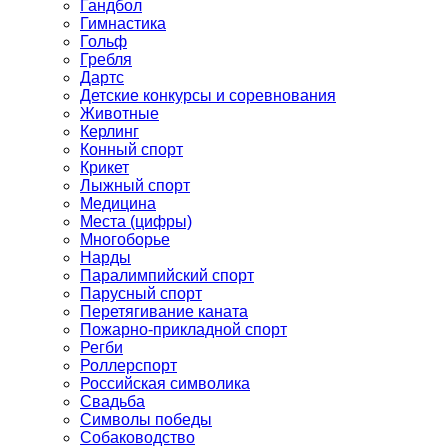
Гандбол
Гимнастика
Гольф
Гребля
Дартс
Детские конкурсы и соревнования
Животные
Керлинг
Конный спорт
Крикет
Лыжный спорт
Медицина
Места (цифры)
Многоборье
Нарды
Паралимпийский спорт
Парусный спорт
Перетягивание каната
Пожарно-прикладной спорт
Регби
Роллерспорт
Российская символика
Свадьба
Символы победы
Собаководство