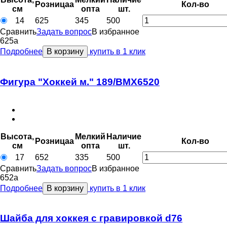
Розница
a
Кол-во
см
опт
a
шт.
14
625
345
500
Сравнить
Задать вопрос
В избранное
625
a
Подробнее
В корзину
купить в 1 клик
Фигура "Хоккей м." 189/BMX6520
Высота,
Мелкий
Наличие
Розница
a
Кол-во
см
опт
a
шт.
17
652
335
500
Сравнить
Задать вопрос
В избранное
652
a
Подробнее
В корзину
купить в 1 клик
Шайба для хоккея с гравировкой d76