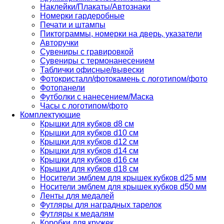
Наклейки/Плакаты/Автознаки
Номерки гардеробные
Печати и штампы
Пиктограммы, номерки на дверь, указатели
Авторучки
Сувениры c гравировкой
Сувениры с термонанесением
Таблички офисные/вывески
Фотокристалл/фотокамень с логотипом/фото
Фотопанели
Футболки с нанесением/Маска
Часы с логотипом/фото
Комплектующие
Крышки для кубков d8 см
Крышки для кубков d10 см
Крышки для кубков d12 см
Крышки для кубков d14 см
Крышки для кубков d16 см
Крышки для кубков d18 см
Носители эмблем для крышек кубков d25 мм
Носители эмблем для крышек кубков d50 мм
Ленты для медалей
Футляры для наградных тарелок
Футляры к медалям
Коробки для кружек