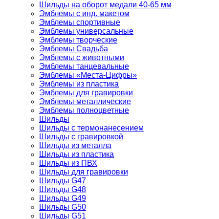
Шильды на оборот медали 40-65 мм
Эмблемы с инд. макетом
Эмблемы спортивные
Эмблемы универсальные
Эмблемы творческие
Эмблемы Свадьба
Эмблемы с животными
Эмблемы танцевальные
Эмблемы «Места-Цифры»
Эмблемы из пластика
Эмблемы для гравировки
Эмблемы металлические
Эмблемы полноцветные
Шильды
Шильды с термонанесением
Шильды с гравировкой
Шильды из металла
Шильды из пластика
Шильды из ПВХ
Шильды для гравировки
Шильды G47
Шильды G48
Шильды G49
Шильды G50
Шильды G51