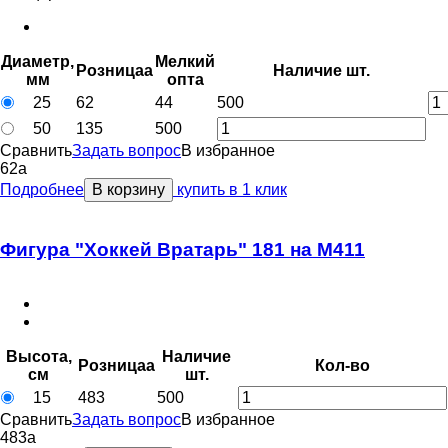
Диаметр,
Мелкий
Розница
a
Наличие
шт.
мм
опт
a
25
62
44
500
50
135
500
Сравнить
Задать вопрос
В избранное
62
a
Подробнее
В корзину
купить в 1 клик
Фигура "Хоккей Вратарь" 181 на M411
Высота,
Наличие
Розница
a
Кол-во
см
шт.
15
483
500
Сравнить
Задать вопрос
В избранное
483
a