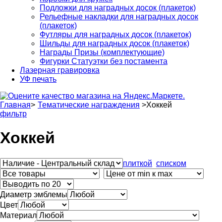
Подложки для наградных досок (плакеток)
Рельефные накладки для наградных досок
(плакеток)
Футляры для наградных досок (плакеток)
Шильды для наградных досок (плакеток)
Награды Призы (комплектующие)
Фигурки Статуэтки без постамента
Лазерная гравировка
УФ печать
Главная
>
Тематические награждения
>
Хоккей
фильтр
Хоккей
плиткой
списком
Диаметр эмблемы
Цвет
Материал