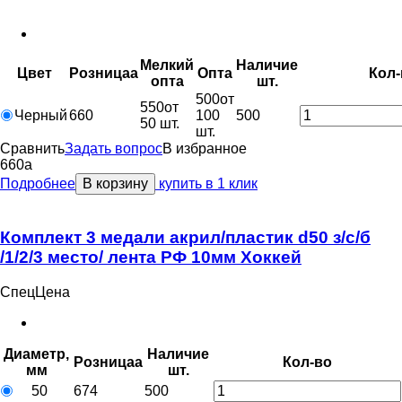
Мелкий
Наличие
Цвет
Розница
a
Опт
a
Кол-
опт
a
шт.
500
от
550
от
Черный
660
100
500
50 шт.
шт.
Сравнить
Задать вопрос
В избранное
660
a
Подробнее
В корзину
купить в 1 клик
Комплект 3 медали акрил/пластик d50 з/с/б
/1/2/3 место/ лента РФ 10мм Хоккей
СпецЦена
Диаметр,
Наличие
Розница
a
Кол-во
мм
шт.
50
674
500