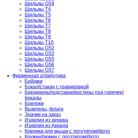
Шильды G54
Шильды T4
Шильды T5
Шильды T6
Шильды T7
Шильды Т8
Шильды Т9
Шильды T10
Шильды G52
Шильды G53
Шильды G55
Шильды G56
Шильды G57
Фирменная атрибутика
Бейджи
Бокал/стакан с гравировкой
Бирдекель/подставки/костеры под горячее/
бокалы
Брелоки
Вымпелы, флаги
Значки на заказ
Изделия из дерева
Изделия из Акрила
Коврики для мыши с логотипом/фото
Кружки/рюмки с логотипом/фото