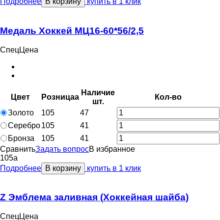
Подробнее
В корзину
купить в 1 клик
Медаль Хоккей МЦ16-60*56/2,5
СпецЦена
Наличие
Цвет
Розница
a
Кол-во
шт.
Золото
105
47
Серебро
105
41
Бронза
105
41
Сравнить
Задать вопрос
В избранное
105
a
Подробнее
В корзину
купить в 1 клик
Z Эмблема заливная (Хоккейная шайба)
СпецЦена