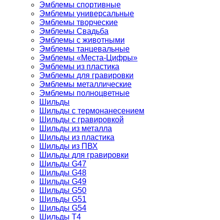
Эмблемы спортивные
Эмблемы универсальные
Эмблемы творческие
Эмблемы Свадьба
Эмблемы с животными
Эмблемы танцевальные
Эмблемы «Места-Цифры»
Эмблемы из пластика
Эмблемы для гравировки
Эмблемы металлические
Эмблемы полноцветные
Шильды
Шильды с термонанесением
Шильды с гравировкой
Шильды из металла
Шильды из пластика
Шильды из ПВХ
Шильды для гравировки
Шильды G47
Шильды G48
Шильды G49
Шильды G50
Шильды G51
Шильды G54
Шильды T4