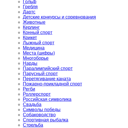
Гольф
Гребля
Дартс
Детские конкурсы и соревнования
Животные
Керлинг
Конный спорт
Крикет
Лыжный спорт
Медицина
Места (цифры)
Многоборье
Нарды
Паралимпийский спорт
Парусный спорт
Перетягивание каната
Пожарно-прикладной спорт
Регби
Роллерспорт
Российская символика
Свадьба
Символы победы
Собаководство
Спортивная рыбалка
Стрельба