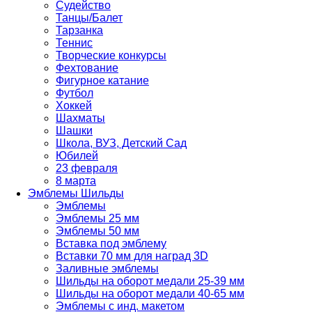
Судейство
Танцы/Балет
Тарзанка
Теннис
Творческие конкурсы
Фехтование
Фигурное катание
Футбол
Хоккей
Шахматы
Шашки
Школа, ВУЗ, Детский Сад
Юбилей
23 февраля
8 марта
Эмблемы Шильды
Эмблемы
Эмблемы 25 мм
Эмблемы 50 мм
Вставка под эмблему
Вставки 70 мм для наград 3D
Заливные эмблемы
Шильды на оборот медали 25-39 мм
Шильды на оборот медали 40-65 мм
Эмблемы с инд. макетом