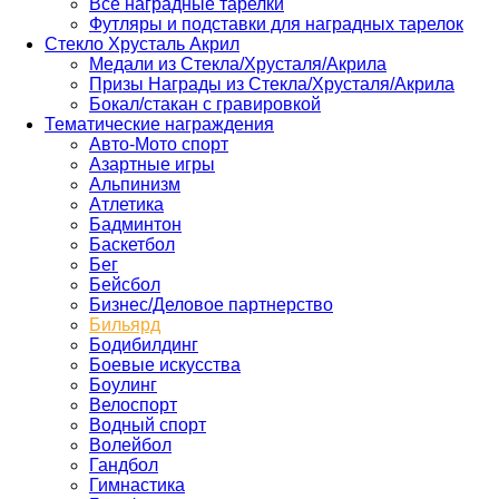
Все наградные тарелки
Футляры и подставки для наградных тарелок
Стекло Хрусталь Акрил
Медали из Стекла/Хрусталя/Акрила
Призы Награды из Стекла/Хрусталя/Акрила
Бокал/стакан с гравировкой
Тематические награждения
Авто-Мото спорт
Азартные игры
Альпинизм
Атлетика
Бадминтон
Баскетбол
Бег
Бейсбол
Бизнес/Деловое партнерство
Бильярд
Бодибилдинг
Боевые искусства
Боулинг
Велоспорт
Водный спорт
Волейбол
Гандбол
Гимнастика