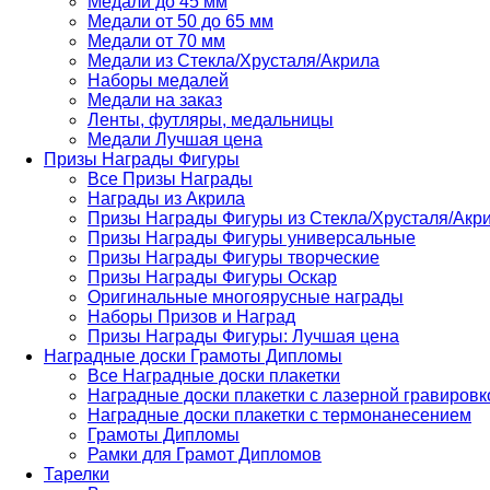
Медали до 45 мм
Медали от 50 до 65 мм
Медали от 70 мм
Медали из Стекла/Хрусталя/Акрила
Наборы медалей
Медали на заказ
Ленты, футляры, медальницы
Медали Лучшая цена
Призы Награды Фигуры
Все Призы Награды
Награды из Акрила
Призы Награды Фигуры из Стекла/Хрусталя/Акр
Призы Награды Фигуры универсальные
Призы Награды Фигуры творческие
Призы Награды Фигуры Оскар
Оригинальные многоярусные награды
Наборы Призов и Наград
Призы Награды Фигуры: Лучшая цена
Наградные доски Грамоты Дипломы
Все Наградные доски плакетки
Наградные доски плакетки с лазерной гравировк
Наградные доски плакетки с термонанесением
Грамоты Дипломы
Рамки для Грамот Дипломов
Тарелки