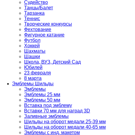
Судейство
Танцы/Балет
Тарзанка
Теннис
Творческие конкурсы
Фехтование
Фигурное катание
Футбол
Хоккей
Шахматы
Шашки
Школа, ВУЗ, Детский Сад
Юбилей
23 февраля
8 марта
Эмблемы Шильды
Эмблемы
Эмблемы 25 мм
Эмблемы 50 мм
Вставка под эмблему
Вставки 70 мм для наград 3D
Заливные эмблемы
Шильды на оборот медали 25-39 мм
Шильды на оборот медали 40-65 мм
Эмблемы с инд. макетом