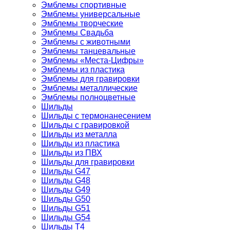
Эмблемы спортивные
Эмблемы универсальные
Эмблемы творческие
Эмблемы Свадьба
Эмблемы с животными
Эмблемы танцевальные
Эмблемы «Места-Цифры»
Эмблемы из пластика
Эмблемы для гравировки
Эмблемы металлические
Эмблемы полноцветные
Шильды
Шильды с термонанесением
Шильды с гравировкой
Шильды из металла
Шильды из пластика
Шильды из ПВХ
Шильды для гравировки
Шильды G47
Шильды G48
Шильды G49
Шильды G50
Шильды G51
Шильды G54
Шильды T4