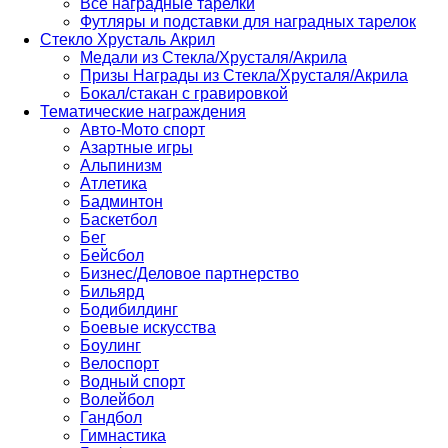
Все наградные тарелки
Футляры и подставки для наградных тарелок
Стекло Хрусталь Акрил
Медали из Стекла/Хрусталя/Акрила
Призы Награды из Стекла/Хрусталя/Акрила
Бокал/стакан с гравировкой
Тематические награждения
Авто-Мото спорт
Азартные игры
Альпинизм
Атлетика
Бадминтон
Баскетбол
Бег
Бейсбол
Бизнес/Деловое партнерство
Бильярд
Бодибилдинг
Боевые искусства
Боулинг
Велоспорт
Водный спорт
Волейбол
Гандбол
Гимнастика