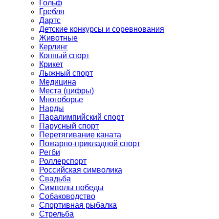
Гольф
Гребля
Дартс
Детские конкурсы и соревнования
Животные
Керлинг
Конный спорт
Крикет
Лыжный спорт
Медицина
Места (цифры)
Многоборье
Нарды
Паралимпийский спорт
Парусный спорт
Перетягивание каната
Пожарно-прикладной спорт
Регби
Роллерспорт
Российская символика
Свадьба
Символы победы
Собаководство
Спортивная рыбалка
Стрельба