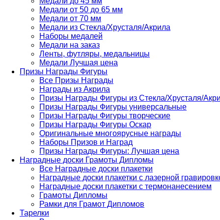
Медали до 45 мм
Медали от 50 до 65 мм
Медали от 70 мм
Медали из Стекла/Хрусталя/Акрила
Наборы медалей
Медали на заказ
Ленты, футляры, медальницы
Медали Лучшая цена
Призы Награды Фигуры
Все Призы Награды
Награды из Акрила
Призы Награды Фигуры из Стекла/Хрусталя/Акр
Призы Награды Фигуры универсальные
Призы Награды Фигуры творческие
Призы Награды Фигуры Оскар
Оригинальные многоярусные награды
Наборы Призов и Наград
Призы Награды Фигуры: Лучшая цена
Наградные доски Грамоты Дипломы
Все Наградные доски плакетки
Наградные доски плакетки с лазерной гравировк
Наградные доски плакетки с термонанесением
Грамоты Дипломы
Рамки для Грамот Дипломов
Тарелки